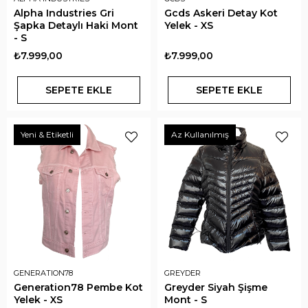
Alpha Industries Gri
Gcds Askeri Detay Kot
Şapka Detaylı Haki Mont
Yelek - XS
- S
₺7.999,00
₺7.999,00
SEPETE EKLE
SEPETE EKLE
Yeni & Etiketli
Az Kullanılmış
GENERATION78
GREYDER
Generation78 Pembe Kot
Greyder Siyah Şişme
Yelek - XS
Mont - S