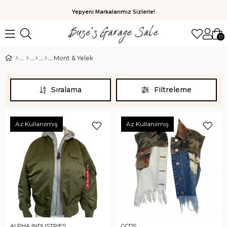
Yepyeni Markalarımız Sizlerle!
0
Mont & Yelek
Sıralama
Filtreleme
Az Kullanılmış
Az Kullanılmış
ALPHA INDUSTRIES
GCDS