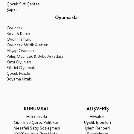
Çocuk Sırt Çantası
Şapka
Oyuncaklar
Oyuncak
Kova & Kürek
Oyun Hamuru
Oyuncak Müzik Aletleri
Ahşap Oyuncak
Peluş Oyuncak & Uyku Arkadaşı
Kutu Oyunları
Eğitici Oyuncak
Çocuk Puzzle
Boyama Kitabı
KURUMSAL
ALIŞVERİŞ
Hakkımızda
Hesabım
Gizlilik ve Çerez Politikası
Üyelik İşlemleri
Mesafeli Satış Sözleşmesi
İşlem Rehberi
KVKK ve Açık Rıza Metni
Siparişlerim