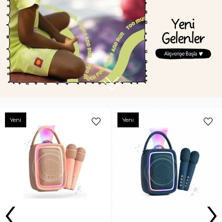
Yeni
‹
›