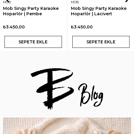
MOB
JORIENS LITTLE
Mob Singy Party Karaoke
Joriens Little Line Tişört
Hoparlör | Lacivert
Şort Takım
₺3.450,00
₺899,00
SEPETE EKLE
SEPETE EKLE