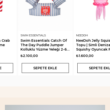
SWIM ESSENTIALS
NEEDOH
Swim Essentials Catch Of
NeeDoh Jelly Squish Stres
The Day Puddle Jumper
Topu | Simli Denizanası
Kolluklu Yüzme Yeleği 2-6
Squishy Oyuncak Pembe
Yaş
₺2.100,00
₺1.600,00
SEPETE EKLE
SEPETE EKLE