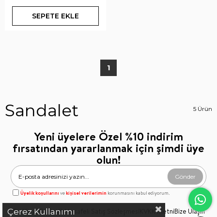
SEPETE EKLE
1
Sandalet
5 Ürün
Yeni üyelere Özel %10 indirim
fırsatından yararlanmak için şimdi üye
olun!
Gönder
Üyelik koşullarını
ve
kişisel verilerimin
korunmasını kabul ediyorum.
Gizlilik & Güvenlik
Mesafeli Satış Sözleşmesi
KVKK Metni
Bize Ulaşın
Çerez Kullanımı