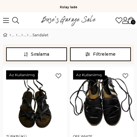
Kolay İade
0
Sandalet
Sıralama
Filtreleme
Az Kullanılmış
Az Kullanılmış
TÜRKBÜKÜ
OFF WHITE