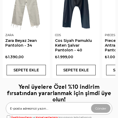
ZARA
COS
PIECES 
Zara Beyaz Jean
Cos Siyah Pamuklu
Pieces
Pantolon - 34
Keten Şalvar
Antras
Pantolon - 40
Pantol
₺1.390,00
₺1.999,00
₺1.000
SEPETE EKLE
SEPETE EKLE
SE
Yeni üyelere Özel %10 indirim
fırsatından yararlanmak için şimdi üye
olun!
Gönder
Üyelik koşullarını
ve
kişisel verilerimin
korunmasını kabul ediyorum.