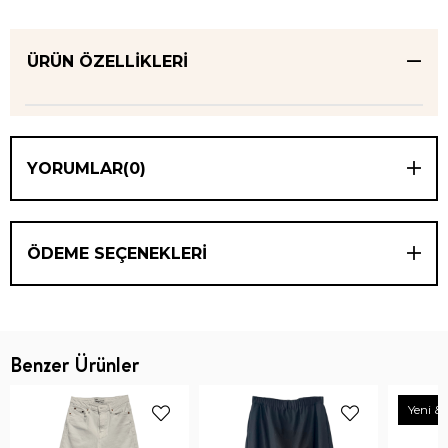
ÜRÜN ÖZELLIKLERI
YORUMLAR
(0)
ÖDEME SEÇENEKLERI
Benzer Ürünler
Yeni & 