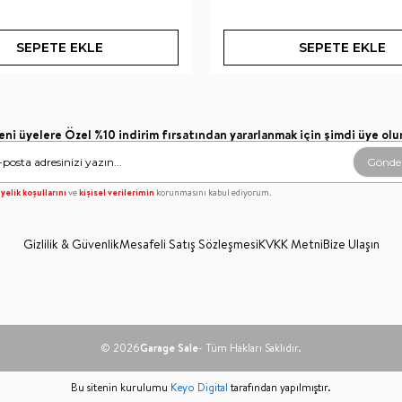
SEPETE EKLE
SEPETE EKLE
eni üyelere Özel %10 indirim fırsatından yararlanmak için şimdi üye olu
Gönde
yelik koşullarını
ve
kişisel verilerimin
korunmasını kabul ediyorum.
Gizlilik & Güvenlik
Mesafeli Satış Sözleşmesi
KVKK Metni
Bize Ulaşın
© 2026
Garage Sale
- Tüm Hakları Saklıdır.
Bu sitenin kurulumu
Keyo Digital
tarafından yapılmıştır.