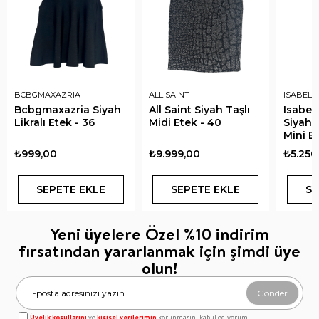
BCBGMAXAZRIA
ALL SAINT
ISABEL
Bcbgmaxazria Siyah
All Saint Siyah Taşlı
Isabel
Likralı Etek - 36
Midi Etek - 40
Siyah 
Mini Et
₺999,00
₺9.999,00
₺5.250
SEPETE EKLE
SEPETE EKLE
SE
Yeni üyelere Özel %10 indirim
fırsatından yararlanmak için şimdi üye
olun!
Gönder
Üyelik koşullarını
ve
kişisel verilerimin
korunmasını kabul ediyorum.