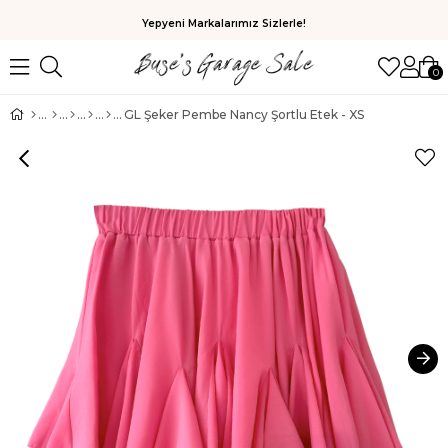
Yepyeni Markalarımız Sizlerle!
0
GL Şeker Pembe Nancy Şortlu Etek - XS