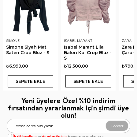
SIMONE
ISABEL MARANT
ZARA
Simone Siyah Mat
Isabel Marant Lila
Zara Ma
Saten Crop Bluz - S
Balon Kol Crop Bluz -
Çarpra
S
₺6.999,00
₺12.500,00
₺790,
SEPETE EKLE
SEPETE EKLE
SE
Yeni üyelere Özel %10 indirim
fırsatından yararlanmak için şimdi üye
olun!
Gönder
Üyelik koşullarını
ve
kişisel verilerimin
korunmasını kabul ediyorum.