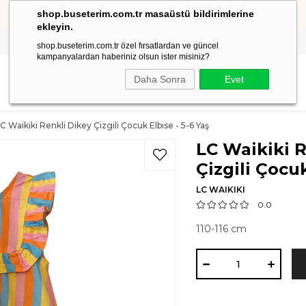
shop.buseterim.com.tr masaüstü bildirimlerine
1500 TL ve Üzeri Siparişlerinizde Kargo Ücretsiz!
ekleyin.
shop.buseterim.com.tr özel fırsatlardan ve güncel
kampanyalardan haberiniz olsun ister misiniz?
Daha Sonra
Evet
C Waikiki Renkli Dikey Çizgili Çocuk Elbise - 5-6 Yaş
LC Waikiki R
Çizgili Çocuk
LC WAIKIKI
0.0
110-116 cm