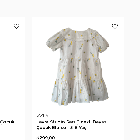
LAVRA
LA
i Çocuk
Lavra Studio Sarı Çiçekli Beyaz
La
Çocuk Elbise - 5-6 Yaş
Ço
₺299,00
₺