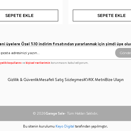
SEPETE EKLE
SEPETE EKLE
eni üyelere Özel %10 indirim fırsatından yararlanmak için şimdi üye olu
Gönde
yelik koşullarını
ve
kişisel verilerimin
korunmasını kabul ediyorum.
Gizlilik & Güvenlik
Mesafeli Satış Sözleşmesi
KVKK Metni
Bize Ulaşın
© 2026
Garage Sale
- Tüm Hakları Saklıdır.
Bu sitenin kurulumu
Keyo Digital
tarafından yapılmıştır.