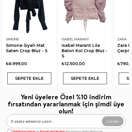
SIMONE
ISABEL MARANT
ZARA
Simone Siyah Mat
Isabel Marant Lila
Zara Ma
Saten Crop Bluz - S
Balon Kol Crop Bluz -
Çarpra
S
₺6.999,00
₺12.500,00
₺790,
SEPETE EKLE
SEPETE EKLE
SE
Yeni üyelere Özel %10 indirim
fırsatından yararlanmak için şimdi üye
olun!
Gönder
Üyelik koşullarını
ve
kişisel verilerimin
korunmasını kabul ediyorum.