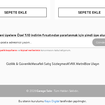
SEPETE EKLE
SEPETE EKLE
eni üyelere Özel %10 indirim fırsatından yararlanmak için şimdi üye olu
Gönde
yelik koşullarını
ve
kişisel verilerimin
korunmasını kabul ediyorum.
Gizlilik & Güvenlik
Mesafeli Satış Sözleşmesi
KVKK Metni
Bize Ulaşın
© 2026
Garage Sale
- Tüm Hakları Saklıdır.
Bu sitenin kurulumu
Keyo Digital
tarafından yapılmıştır.