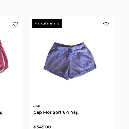
Az Kullanılmış
GAP
ş
Gap Mor Şort 6-7 Yaş
₺349,00