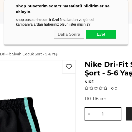
shop.buseterim.com.tr masaüstü bildirimlerine
1500 TL ve Üzeri Siparişlerinizde Kargo Ücretsiz!
ekleyin.
shop.buseterim.com.tr özel fırsatlardan ve güncel
kampanyalardan haberiniz olsun ister misiniz?
Daha Sonra
Evet
Dri-Fit Siyah Çocuk Şort - 5-6 Yaş
Nike Dri-Fit
Şort - 5-6 Ya
NIKE
0.0
110-116 cm