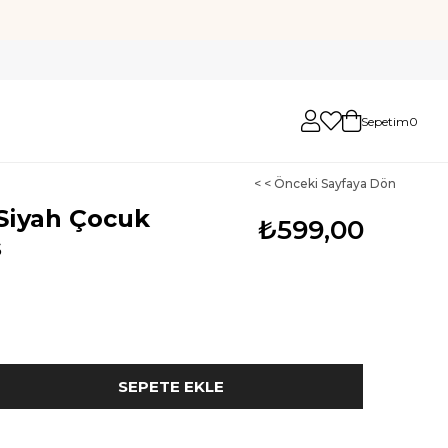
Sepetim
0
< < Önceki Sayfaya Dön
 Siyah Çocuk
₺599,00
ş