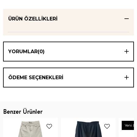
ÜRÜN ÖZELLIKLERI
YORUMLAR
(0)
ÖDEME SEÇENEKLERI
Benzer Ürünler
Yeni & 