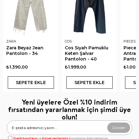
ZARA
COS
PIECES 
Zara Beyaz Jean
Cos Siyah Pamuklu
Pieces
Pantolon - 34
Keten Şalvar
Antras
Pantolon - 40
Pantol
₺1.390,00
₺1.999,00
₺1.000
SEPETE EKLE
SEPETE EKLE
SE
Yeni üyelere Özel %10 indirim
fırsatından yararlanmak için şimdi üye
olun!
Gönder
Üyelik koşullarını
ve
kişisel verilerimin
korunmasını kabul ediyorum.