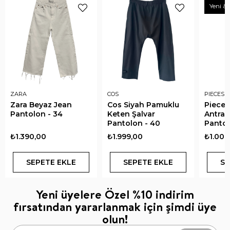
Yeni & 
ZARA
COS
PIECES 
Zara Beyaz Jean
Cos Siyah Pamuklu
Pieces
Pantolon - 34
Keten Şalvar
Antras
Pantolon - 40
Pantol
₺1.390,00
₺1.999,00
₺1.000
SEPETE EKLE
SEPETE EKLE
SE
Yeni üyelere Özel %10 indirim
fırsatından yararlanmak için şimdi üye
olun!