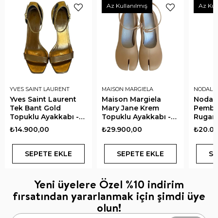
Az Kullanılmış
Az Kul
YVES SAINT LAURENT
MAISON MARGIELA
NODALE
Yves Saint Laurent
Maison Margiela
Nodale
Tek Bant Gold
Mary Jane Krem
Pembe
Topuklu Ayakkabı -
Topuklu Ayakkabı -
Rugan 
37.5
37
₺14.900,00
₺29.900,00
₺20.0
SEPETE EKLE
SEPETE EKLE
SE
Yeni üyelere Özel %10 indirim
fırsatından yararlanmak için şimdi üye
olun!