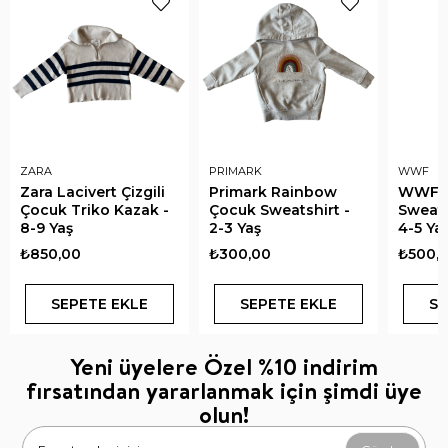
ZARA
PRIMARK
WWF
Zara Lacivert Çizgili
Primark Rainbow
WWF B
Çocuk Triko Kazak -
Çocuk Sweatshirt -
Sweats
8-9 Yaş
2-3 Yaş
4-5 Ya
₺850,00
₺300,00
₺500,
SEPETE EKLE
SEPETE EKLE
SE
Yeni üyelere Özel %10 indirim
fırsatından yararlanmak için şimdi üye
olun!