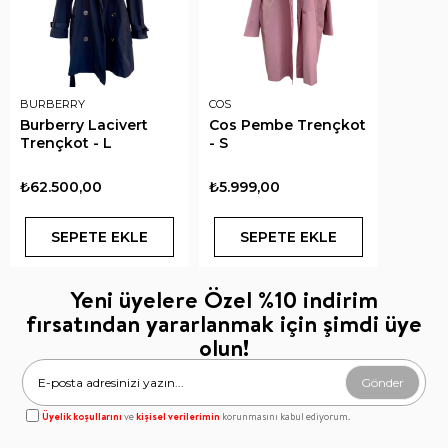
BURBERRY
COS
Burberry Lacivert
Cos Pembe Trençkot
Trençkot - L
- S
₺62.500,00
₺5.999,00
SEPETE EKLE
SEPETE EKLE
Yeni üyelere Özel %10 indirim
fırsatından yararlanmak için şimdi üye
olun!
Gönder
Üyelik koşullarını
ve
kişisel verilerimin
korunmasını kabul ediyorum.