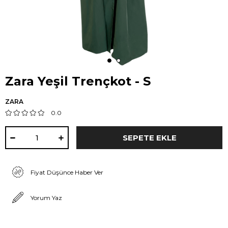
Zara Yeşil Trençkot - S
ZARA
0.0
Fiyat Düşünce Haber Ver
Yorum Yaz