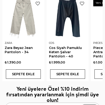
Yeni & 
ZARA
COS
PIECES 
Zara Beyaz Jean
Cos Siyah Pamuklu
Pieces
Pantolon - 34
Keten Şalvar
Antras
Pantolon - 40
Pantol
₺1.390,00
₺1.999,00
₺1.000
SEPETE EKLE
SEPETE EKLE
SE
Yeni üyelere Özel %10 indirim
fırsatından yararlanmak için şimdi üye
olun!