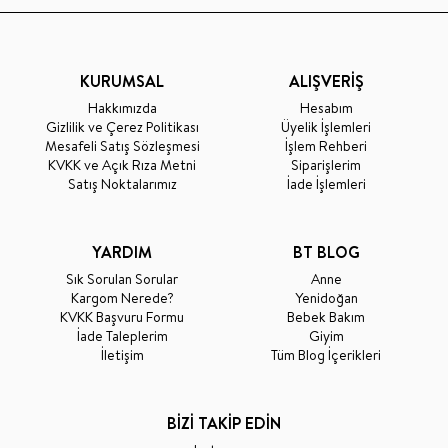
KURUMSAL
ALIŞVERİŞ
Hakkımızda
Hesabım
Gizlilik ve Çerez Politikası
Üyelik İşlemleri
Mesafeli Satış Sözleşmesi
İşlem Rehberi
KVKK ve Açık Rıza Metni
Siparişlerim
Satış Noktalarımız
İade İşlemleri
YARDIM
BT BLOG
Sık Sorulan Sorular
Anne
Kargom Nerede?
Yenidoğan
KVKK Başvuru Formu
Bebek Bakım
İade Taleplerim
Giyim
İletişim
Tüm Blog İçerikleri
BİZİ TAKİP EDİN