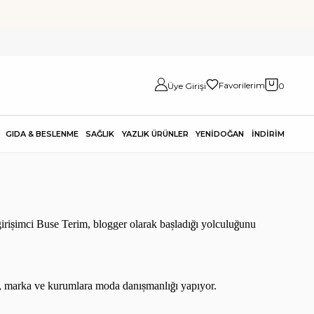
Favorilerim
Üye Girişi
0
GIDA & BESLENME
SAĞLIK
YAZLIK ÜRÜNLER
YENİDOĞAN
İNDİRİM
iri
ş
imci Buse Terim
, blogger olarak ba
ş
lad
ı
ğ
ı
yolculu
ğ
unu
, marka ve kurumlara moda dan
ı
ş
manl
ı
ğ
ı
yap
ı
yor.