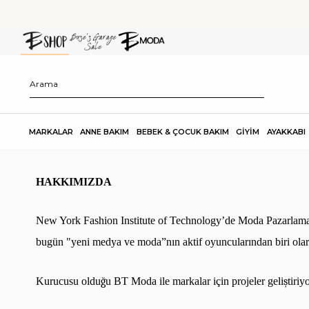
MARKALAR
ANNE BAKIM
BEBEK & ÇOCUK BAKIM
GİYİM
AYAKKABI
HAKKIMIZDA
New York Fashion Institute of Technology’de Moda Pazarlama
bug
ü
n "yeni medya ve moda
”
n
ı
n aktif oyuncular
ı
ndan biri ola
Kurucusu oldu
ğ
u BT Moda ile markalar i
ç
in projeler geli
ş
tiriy