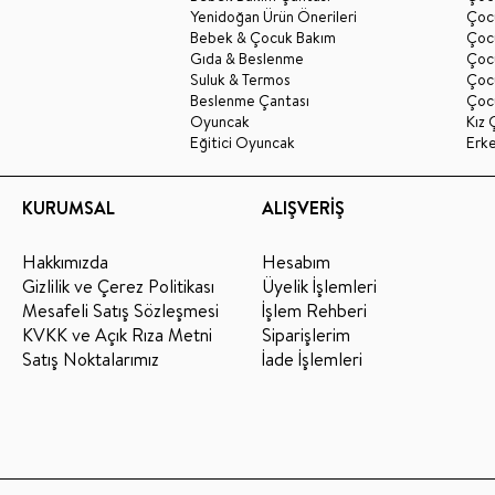
Yenidoğan Ürün Önerileri
Çoc
Bebek & Çocuk Bakım
Çoc
Gıda & Beslenme
Çocu
Suluk & Termos
Çoc
Beslenme Çantası
Çoc
Oyuncak
Kız 
Eğitici Oyuncak
Erk
KURUMSAL
ALIŞVERİŞ
Hakkımızda
Hesabım
Gizlilik ve Çerez Politikası
Üyelik İşlemleri
Mesafeli Satış Sözleşmesi
İşlem Rehberi
KVKK ve Açık Rıza Metni
Siparişlerim
Satış Noktalarımız
İade İşlemleri