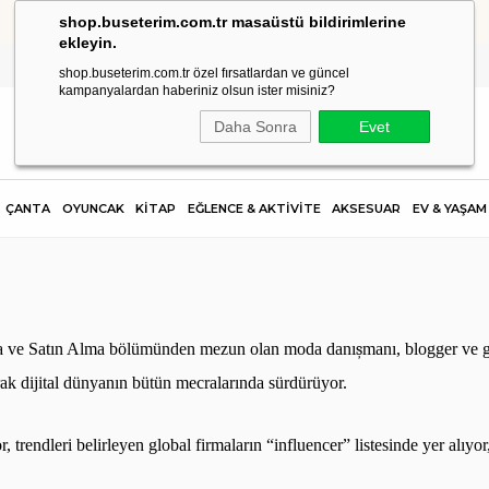
shop.buseterim.com.tr masaüstü bildirimlerine
HIZLI KARGO
ekleyin.
shop.buseterim.com.tr özel fırsatlardan ve güncel
kampanyalardan haberiniz olsun ister misiniz?
Daha Sonra
Evet
ÇANTA
OYUNCAK
KİTAP
EĞLENCE & AKTİVİTE
AKSESUAR
EV & YAŞAM
 ve Sat
ı
n Alma b
ö
l
ü
m
ü
nden mezun olan moda dan
ı
ş
man
ı
, blogger ve g
rak dijital dünyan
ı
n b
ü
t
ü
n mecralar
ı
nda s
ü
rd
ü
r
ü
yor.
or, trendleri belirleyen global firmalar
ı
n
“
influencer
”
listesinde yer al
ı
yor