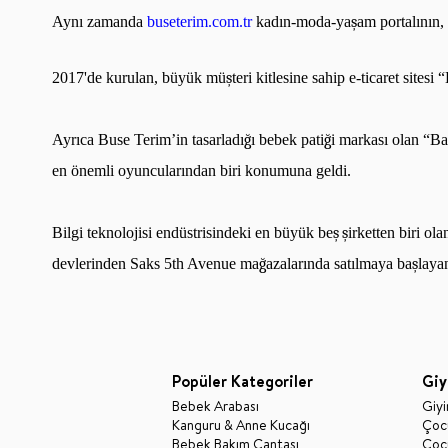
Ayn
ı
zamanda
buseterim.com.tr
kad
ı
n-moda-ya
ş
am portal
ı
n
ı
n,
2017'de kurulan, büyük mü
ş
teri kitlesine sahip e-ticaret sitesi
“
Ayr
ı
ca Buse Terim
’
in tasarlad
ı
ğ
ı
bebek pati
ğ
i markas
ı
olan
“
Ba
en önemli oyuncular
ı
ndan biri konumuna geldi.
Bilgi teknolojisi end
ü
strisindeki en b
ü
y
ü
k be
ş
ş
irketten biri o
devlerinden Saks 5th Avenue ma
ğ
azalar
ı
nda sat
ı
lmaya ba
ş
lay
Popüler Kategoriler
Giy
Bebek Arabası
Giy
Kanguru & Anne Kucağı
Çocu
Bebek Bakım Çantası
Çocu