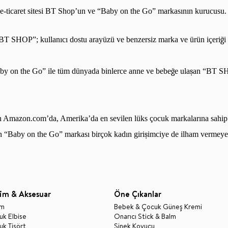
 e-ticaret sitesi BT Shop
’
un ve
“
Baby on the Go
”
markas
ı
n
ı
n kurucusu.
BT SHOP
”
; kullan
ı
c
ı
dostu aray
ü
z
ü
ve benzersiz marka ve ürün içeri
ğ
i
by on the Go
”
ile t
ü
m d
ü
nyada binlerce anne ve bebe
ğ
e ula
ş
an
“
BT S
lan Amazon.com
’
da, Amerika
’
da en sevilen l
ü
ks
ç
ocuk markalar
ı
na sahip
an
“
Baby on the Go
”
markas
ı
bir
ç
ok kad
ı
n giri
ş
imciye de ilham vermeye
im & Aksesuar
Öne Çıkanlar
im
Bebek & Çocuk Güneş Kremi
k Elbise
Onarıcı Stick & Balm
k Tişört
Sinek Kovucu