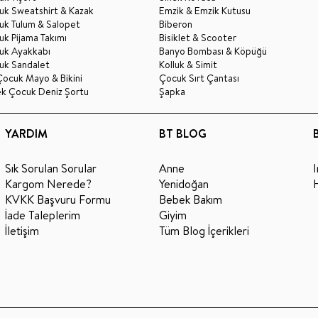
uk Sweatshirt & Kazak
Emzik & Emzik Kutusu
uk Tulum & Salopet
Biberon
k Pijama Takımı
Bisiklet & Scooter
uk Ayakkabı
Banyo Bombası & Köpüğü
uk Sandalet
Kolluk & Simit
Çocuk Mayo & Bikini
Çocuk Sırt Çantası
ek Çocuk Deniz Şortu
Şapka
YARDIM
BT BLOG
Sık Sorulan Sorular
Anne
Kargom Nerede?
Yenidoğan
KVKK Başvuru Formu
Bebek Bakım
İade Taleplerim
Giyim
İletişim
Tüm Blog İçerikleri