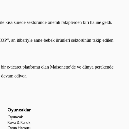
 ile k
ı
sa s
ü
rede sekt
ö
r
ü
nde
ö
nemli rakiplerden biri haline geldi.
HOP
”
, an itibariyle anne-bebek
ü
rünleri sektörünün takip edilen
 bir e-ticaret platformu olan Maisonette
’
de ve dünya perakende
 devam ediyor.
Oyuncaklar
Oyuncak
Kova & Kürek
Oyun Hamuru