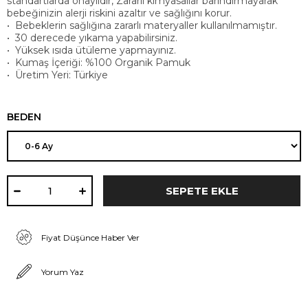
standartlarda onaylıdır, Zararlı kimyasallar barındırmayarak
bebeğinizin alerji riskini azaltır ve sağlığını korur.
• Bebeklerin sağlığına zararlı materyaller kullanılmamıştır.
• 30 derecede yıkama yapabilirsiniz.
• Yüksek ısıda ütüleme yapmayınız.
• Kumaş İçeriği: %100 Organik Pamuk
• Üretim Yeri: Türkiye
BEDEN
Fiyat Düşünce Haber Ver
Yorum Yaz