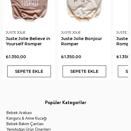
JUSTE JOLIE
JUSTE JOLIE
JUSTE JO
Juste Jolie Believe in
Juste Jolie Bonjour
Juste J
Yourself Romper
Romper
Rompe
₺1.350,00
₺1.350,00
₺1.350
SEPETE EKLE
SEPETE EKLE
SE
Popüler Kategoriler
Bebek Arabası
Kanguru & Anne Kucağı
Bebek Bakım Çantası
Yenidoğan Ürün Önerileri