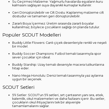
Su Geçirmez Malzeme: Yağmurlu havalarda eşyaların kuru
kalmasını sağlayan suya dayanıklı kumaşlar kullanılır.
Geri Dönüştürülebilir ve Cilt Dostu: Kaplanmış malzeme cilt
dostudur ve tamamen geri dönüştürülebilir.
Zararlı Boya İçermez: Üretim sırasında zararlı boyalar
kullanılmaz, böylece çocukların sağlığı ön planda tutulur.
Popüler SCOUT Modelleri
Buddy Little Flowers: Canlı çiçek desenleriyle renkli ve neşeli
bir model.
Buddy Soccer Champions: Futbol temalı tasarımıyla spor
sever çocuklar için ideal.
Buddy Starship: Uzay temalı deseniyle macera tutkunlarına
hitap eder.
Nano Mega Honolulu: Deniz temalı tasarımıyla yaz aylarına
uygun bir seçenek.
SCOUT Setleri
5'li Setler: SCOUT'un 5'li setleri, sırt çantasının yanı sıra, etek,
kalemlik, okul malzemeleri ve daha fazlasını içerir. Bu setler,
çocukların okul ihtiyaçlarını tek bir alışverişle
tamamlamalarını sağlar.