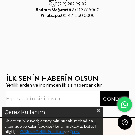
0(212) 282 29 82
Bodrum Mağaza:
0(252) 377 6060
Whatsapp:
0(542) 350 0000
İLK SENİN HABERİN OLSUN
Yeniliklerden ve indirimden ilk siz haberdar olun
GÖNDER
Çerez Kullanımı
Sizlere en iyi alıveriş deneyimini sunabilmek adına
©2021 BT SHOP - Tüm Hakları Saklıdır.
sitemizde çerezler (cookies) kullanmaktayız.
Detaylı
bilgi için
KVKK ve Gizlilik Politikası
ve
Çerez