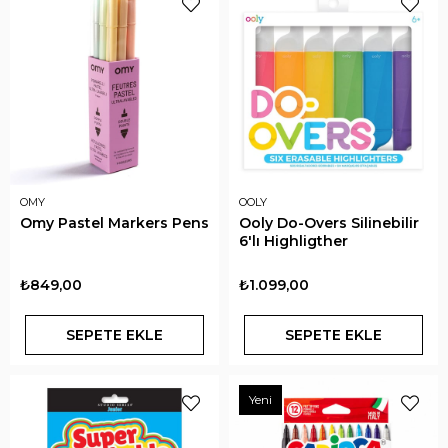
OMY
OOLY
Omy Pastel Markers Pens
Ooly Do-Overs Silinebilir
6'lı Highligther
₺849,00
₺1.099,00
SEPETE EKLE
SEPETE EKLE
Yeni