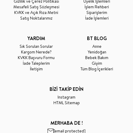
Gizlilik ve Çerez Politikası
Üyelik İşlemleri
Mesafeli Satış Sözleşmesi
İşlem Rehberi
KVKK ve Açık Rıza Metni
Siparişlerim
Satış Noktalarımız
İade İşlemleri
YARDIM
BT BLOG
Sık Sorulan Sorular
Anne
Kargom Nerede?
Yenidoğan
KVKK Başvuru Formu
Bebek Bakım
İade Taleplerim
Giyim
İletişim
Tüm Blog İçerikleri
BİZİ TAKİP EDİN
Instagram
HTML Sitemap
MERHABA DE !
[email protected]