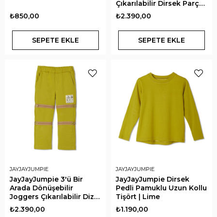
Çıkarılabilir Dirsek Parçalı
Kapüşonlu Çocuk
₺850,00
₺2.390,00
Sweatshirt | Lime
SEPETE EKLE
SEPETE EKLE
JAYJAYJUMPIE
JAYJAYJUMPIE
JayJayJumpie 3'ü Bir
JayJayJumpie Dirsek
Arada Dönüşebilir
Pedli Pamuklu Uzun Kollu
Joggers Çıkarılabilir Diz
Tişört | Lime
Parçalı Çocuk Pantolon |
₺2.390,00
₺1.190,00
Lime