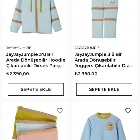
JAYJAYJUMPIE
JAYJAYJUMPIE
JayJayJumpie 3'ü Bir
JayJayJumpie 3'ü Bir
Arada Dönüşebilir Hoodie
Arada Dönüşebilir
Çıkarılabilir Dirsek Parçalı
Joggers Çıkarılabilir Diz
Kapüşonlu Çocuk
Parçalı Çocuk Pantolon |
₺2.390,00
₺2.390,00
Sweatshirt | Mavi
Mavi
SEPETE EKLE
SEPETE EKLE