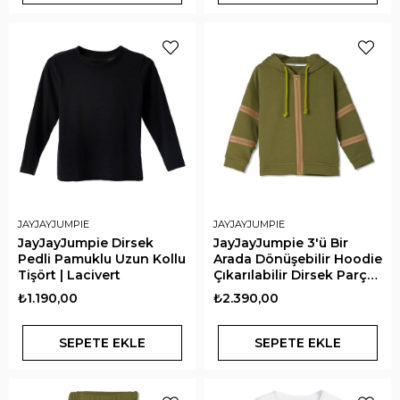
JAYJAYJUMPIE
JAYJAYJUMPIE
JayJayJumpie Dirsek
JayJayJumpie 3'ü Bir
Pedli Pamuklu Uzun Kollu
Arada Dönüşebilir Hoodie
Tişört | Lacivert
Çıkarılabilir Dirsek Parçalı
Kapüşonlu Çocuk
₺1.190,00
₺2.390,00
Sweatshirt | Haki
SEPETE EKLE
SEPETE EKLE