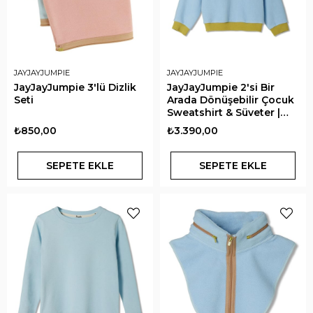
JAYJAYJUMPIE
JAYJAYJUMPIE
JayJayJumpie 3'lü Dizlik
JayJayJumpie 2'si Bir
Seti
Arada Dönüşebilir Çocuk
Sweatshirt & Süveter |
Mavi
₺850,00
₺3.390,00
SEPETE EKLE
SEPETE EKLE