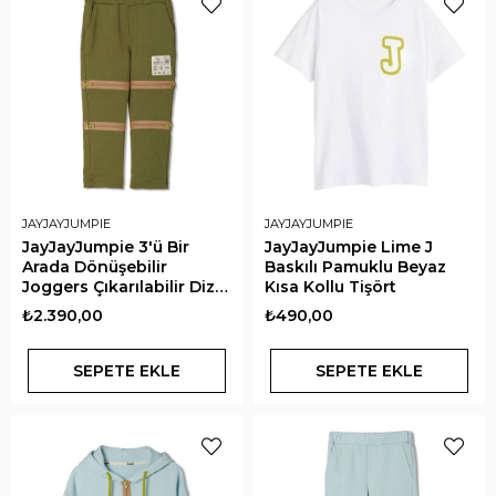
JAYJAYJUMPIE
JAYJAYJUMPIE
JayJayJumpie 3'ü Bir
JayJayJumpie Lime J
Arada Dönüşebilir
Baskılı Pamuklu Beyaz
Joggers Çıkarılabilir Diz
Kısa Kollu Tişört
Parçalı Çocuk Pantolon |
₺2.390,00
₺490,00
Haki
SEPETE EKLE
SEPETE EKLE