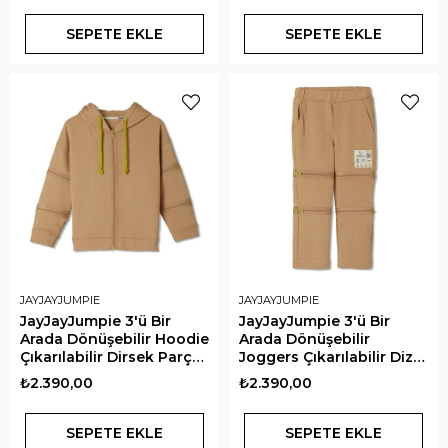
SEPETE EKLE
SEPETE EKLE
JAYJAYJUMPIE
JAYJAYJUMPIE
JayJayJumpie 3'ü Bir
JayJayJumpie 3'ü Bir
Arada Dönüşebilir Hoodie
Arada Dönüşebilir
Çıkarılabilir Dirsek Parçalı
Joggers Çıkarılabilir Diz
Kapüşonlu Çocuk
Parçalı Çocuk Pantolon |
₺2.390,00
₺2.390,00
Sweatshirt | Bej
Bej
SEPETE EKLE
SEPETE EKLE