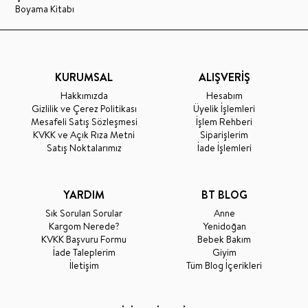
Boyama Kitabı
KURUMSAL
ALIŞVERİŞ
Hakkımızda
Hesabım
Gizlilik ve Çerez Politikası
Üyelik İşlemleri
Mesafeli Satış Sözleşmesi
İşlem Rehberi
KVKK ve Açık Rıza Metni
Siparişlerim
Satış Noktalarımız
İade İşlemleri
YARDIM
BT BLOG
Sık Sorulan Sorular
Anne
Kargom Nerede?
Yenidoğan
KVKK Başvuru Formu
Bebek Bakım
İade Taleplerim
Giyim
İletişim
Tüm Blog İçerikleri