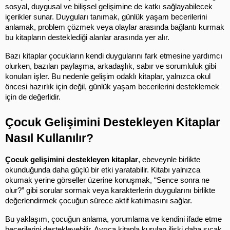
sosyal, duygusal ve bilişsel gelişimine de katkı sağlayabilecek 
içerikler sunar. Duyguları tanımak, günlük yaşam becerilerini 
anlamak, problem çözmek veya olaylar arasında bağlantı kurmak 
bu kitapların desteklediği alanlar arasında yer alır.
Bazı kitaplar çocukların kendi duygularını fark etmesine yardımcı 
olurken, bazıları paylaşma, arkadaşlık, sabır ve sorumluluk gibi 
konuları işler. Bu nedenle gelişim odaklı kitaplar, yalnızca okul 
öncesi hazırlık için değil, günlük yaşam becerilerini desteklemek 
için de değerlidir.
Çocuk Gelişimini Destekleyen Kitaplar 
Nasıl Kullanılır?
Çocuk gelişimini destekleyen kitaplar
, ebeveynle birlikte 
okunduğunda daha güçlü bir etki yaratabilir. Kitabı yalnızca 
okumak yerine görseller üzerine konuşmak, “Sence sonra ne 
olur?” gibi sorular sormak veya karakterlerin duygularını birlikte 
değerlendirmek çocuğun sürece aktif katılmasını sağlar.
Bu yaklaşım, çocuğun anlama, yorumlama ve kendini ifade etme 
becerilerini destekleyebilir. Ayrıca kitapla kurulan ilişki daha sıcak 