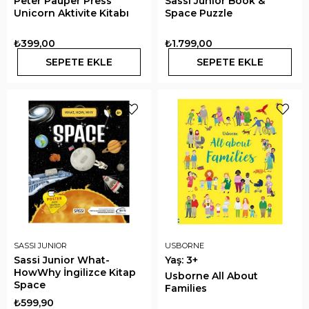
Peter Pauper Press
Sassi Junior Book &
Unicorn Aktivite Kitabı
Space Puzzle
₺399,00
₺1.799,00
SEPETE EKLE
SEPETE EKLE
SASSI JUNIOR
USBORNE
Sassi Junior What-
Yaş: 3+
HowWhy İngilizce Kitap
Usborne All About
Space
Families
₺599,90