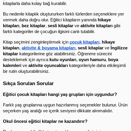
kitaplarla daha kolay bağ kurabilir.
Bu nedenle kitaplık oluştururken farklı türlerden seçeneklere yer 
vermek daha doğru olur. Eğitici kitapların yanında 
hikaye 
kitapları
, 
bez kitaplar
, 
sesli kitaplar
 ve 
aktivite kitapları
 gibi 
farklı kategoriler de çocuğun ilgisini canlı tutabilir.
Kitap seçimini zenginleştirmek için 
çocuk kitapları
, 
hikaye 
kitapları
, 
aktivite & boyama kitapları
, 
sesli kitaplar
 ve 
İngilizce 
kitaplar
 kategorilerine göz atabilirsiniz. Öğrenme sürecini 
desteklemek için ayrıca 
kutu oyunları
, 
oyun hamuru
, 
boya 
kalemleri
 ve 
aktivite oyuncakları
 kategorileriyle daha etkileşimli 
bir rutin oluşturabilirsiniz.
Sıkça Sorulan Sorular
Eğitici çocuk kitapları hangi yaş grupları için uygundur?
Farklı yaş gruplarına uygun hazırlanmış seçenekler bulunur. Ürün 
seçerken yaş aralığı ve içerik seviyesi dikkate alınmalıdır.
Okul öncesi eğitici kitaplar ne kazandırır?