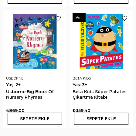
Yeni
USBORNE
BETA KIDS
Yaş: 2+
Yaş: 3+
Usborne Big Book Of
Beta Kids Süper Patates
Nursery Rhymes
Çıkartma Kitabı
₺869,00
₺359,40
SEPETE EKLE
SEPETE EKLE