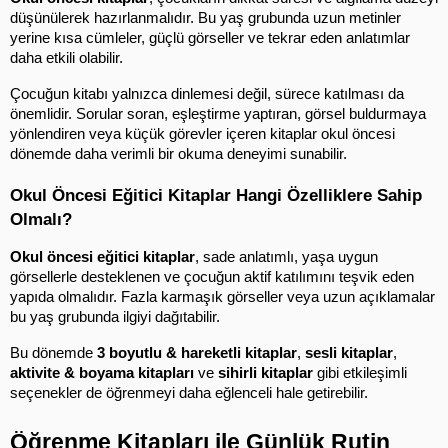
düşünülerek hazırlanmalıdır. Bu yaş grubunda uzun metinler 
yerine kısa cümleler, güçlü görseller ve tekrar eden anlatımlar 
daha etkili olabilir.
Çocuğun kitabı yalnızca dinlemesi değil, sürece katılması da 
önemlidir. Sorular soran, eşleştirme yaptıran, görsel buldurmaya 
yönlendiren veya küçük görevler içeren kitaplar okul öncesi 
dönemde daha verimli bir okuma deneyimi sunabilir.
Okul Öncesi Eğitici Kitaplar Hangi Özelliklere Sahip 
Olmalı?
Okul öncesi eğitici kitaplar
, sade anlatımlı, yaşa uygun 
görsellerle desteklenen ve çocuğun aktif katılımını teşvik eden 
yapıda olmalıdır. Fazla karmaşık görseller veya uzun açıklamalar 
bu yaş grubunda ilgiyi dağıtabilir.
Bu dönemde 
3 boyutlu & hareketli kitaplar
, 
sesli kitaplar
, 
aktivite & boyama kitapları
 ve 
sihirli kitaplar
 gibi etkileşimli 
seçenekler de öğrenmeyi daha eğlenceli hale getirebilir.
Öğrenme Kitapları ile Günlük Rutin 