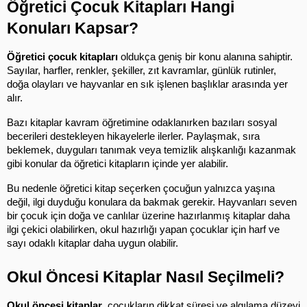
Öğretici Çocuk Kitapları Hangi 
Konuları Kapsar?
Öğretici çocuk kitapları
 oldukça geniş bir konu alanına sahiptir. 
Sayılar, harfler, renkler, şekiller, zıt kavramlar, günlük rutinler, 
doğa olayları ve hayvanlar en sık işlenen başlıklar arasında yer 
alır.
Bazı kitaplar kavram öğretimine odaklanırken bazıları sosyal 
becerileri destekleyen hikayelerle ilerler. Paylaşmak, sıra 
beklemek, duyguları tanımak veya temizlik alışkanlığı kazanmak 
gibi konular da öğretici kitapların içinde yer alabilir.
Bu nedenle öğretici kitap seçerken çocuğun yalnızca yaşına 
değil, ilgi duyduğu konulara da bakmak gerekir. Hayvanları seven 
bir çocuk için doğa ve canlılar üzerine hazırlanmış kitaplar daha 
ilgi çekici olabilirken, okul hazırlığı yapan çocuklar için harf ve 
sayı odaklı kitaplar daha uygun olabilir.
Okul Öncesi Kitaplar Nasıl Seçilmeli?
Okul öncesi kitaplar
, çocukların dikkat süresi ve algılama düzeyi 