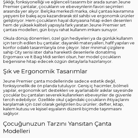
Şıklığı, fonksiyonelliği ve eğlenceli tasarımı bir arada sunan Jeune
Premier çantalar, çocukların ve ebeveynlerin favori seçimleri
arasında yer alıyor. Belçika merkezli marka, okul çantası kavramına
yepyeni bir bakış açısı kazandırarak stil sahibi ve ergonomik ürünler
geliştiriyor. Hem çocukların hayal dünyasına hitap eden desenleri
hem de yüksek kaliteli yapısıyla fark yaratan Jeune Premier sırt
çantası modelleri, gün boyu rahat kullanım imkanı sunuyor.
Okula dönüş dönemleri, özel gün hediyeleri ya da günlük kullanım
için tercih edilen bu çantalar; dayanıklı materyalleri, hafif yapıları ve
konfor odaklı tasarımlarıyla öne çıkıyor. İster minimal çizgilere
sahip City serisi ister daha hareketli desenlerle donatılmış
Ergomaxx ve It Bag Midi serileri olsun, her model çocukların
beğenisine hitap edecek özgün detaylarla hazırlanıyor.
Şık ve Ergonomik Tasarımlar
Jeune Premier çanta modellerinde sadece estetik değil,
fonksiyonellik de ön planda tutuluyor. Geniş iç hacimler, bölmeli
yapılar, ergonomik sırt destekleri ve ayarlanabilir askılar sayesinde
çocuklar bu çantaları severek kullanırken ebeveynler de güvenle
tercih edebiliyor. Özellikle okul çağındaki çocukların ihtiyaçlarını
karşılamak için özel olarak geliştirilen bu ürünler; defter, kitap,
kalem kutusu ve kişisel eşyaların düzenli biçimde taşınmasını
sağlıyor.
Çocuğunuzun Tarzını Yansıtan Çanta
Modelleri