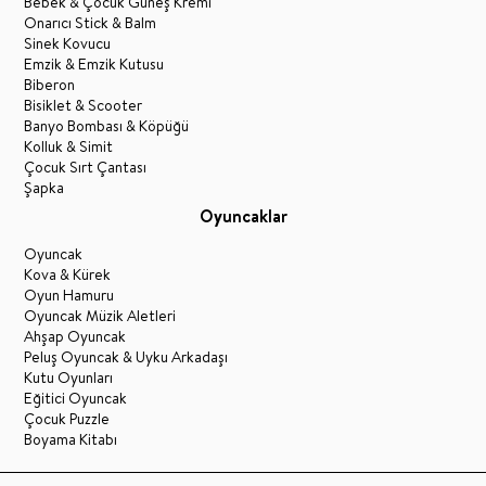
Bebek & Çocuk Güneş Kremi
Onarıcı Stick & Balm
Sinek Kovucu
Emzik & Emzik Kutusu
Biberon
Bisiklet & Scooter
Banyo Bombası & Köpüğü
Kolluk & Simit
Çocuk Sırt Çantası
Şapka
Oyuncaklar
Oyuncak
Kova & Kürek
Oyun Hamuru
Oyuncak Müzik Aletleri
Ahşap Oyuncak
Peluş Oyuncak & Uyku Arkadaşı
Kutu Oyunları
Eğitici Oyuncak
Çocuk Puzzle
Boyama Kitabı