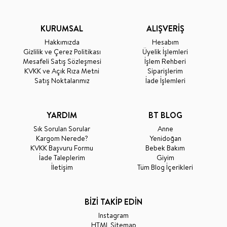
KURUMSAL
ALIŞVERİŞ
Hakkımızda
Hesabım
Gizlilik ve Çerez Politikası
Üyelik İşlemleri
Mesafeli Satış Sözleşmesi
İşlem Rehberi
KVKK ve Açık Rıza Metni
Siparişlerim
Satış Noktalarımız
İade İşlemleri
YARDIM
BT BLOG
Sık Sorulan Sorular
Anne
Kargom Nerede?
Yenidoğan
KVKK Başvuru Formu
Bebek Bakım
İade Taleplerim
Giyim
İletişim
Tüm Blog İçerikleri
BİZİ TAKİP EDİN
Instagram
HTML Sitemap