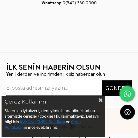
Whatsapp:
0(542) 350 0000
İLK SENİN HABERİN OLSUN
Yeniliklerden ve indirimden ilk siz haberdar olun
GÖNDER
Çerez Kullanımı
Sizlere en iyi alıveriş deneyimini sunabilmek adına
©2021 BT SHOP - Tüm Hakları Saklıdır.
sitemizde çerezler (cookies) kullanmaktayız.
Detaylı
bilgi için
KVKK ve Gizlilik Politikası
ve
Çerez
Apple
Android
Politika
ları
nı
inceleyebilirsiniz