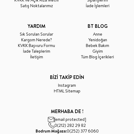
KVKK ve Açık Rıza Metni
Siparişlerim
Satış Noktalarımız
İade İşlemleri
YARDIM
BT BLOG
Sık Sorulan Sorular
Anne
Kargom Nerede?
Yenidoğan
KVKK Başvuru Formu
Bebek Bakım
İade Taleplerim
Giyim
İletişim
Tüm Blog İçerikleri
BİZİ TAKİP EDİN
Instagram
HTML Sitemap
MERHABA DE !
[email protected]
0(212) 282 29 82
Bodrum Mağaza:
0(252) 377 6060