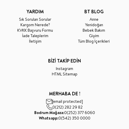
YARDIM
BT BLOG
Sık Sorulan Sorular
Anne
Kargom Nerede?
Yenidoğan
KVKK Başvuru Formu
Bebek Bakım
İade Taleplerim
Giyim
İletişim
Tüm Blog İçerikleri
BİZİ TAKİP EDİN
Instagram
HTML Sitemap
MERHABA DE !
[email protected]
0(212) 282 29 82
Bodrum Mağaza:
0(252) 377 6060
Whatsapp:
0(542) 350 0000