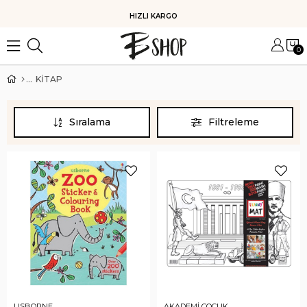
KOLAY İADE
0
KİTAP
Sıralama
Filtreleme
USBORNE
AKADEMİ ÇOCUK