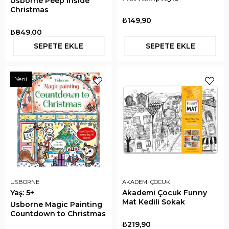
Usborne Peep Inside
Christmas
₺149,90
₺849,00
SEPETE EKLE
SEPETE EKLE
Yeni
USBORNE
AKADEMİ ÇOCUK
Yaş: 5+
Akademi Çocuk Funny
Mat Kedili Sokak
Usborne Magic Painting
Countdown to Christmas
₺219,90