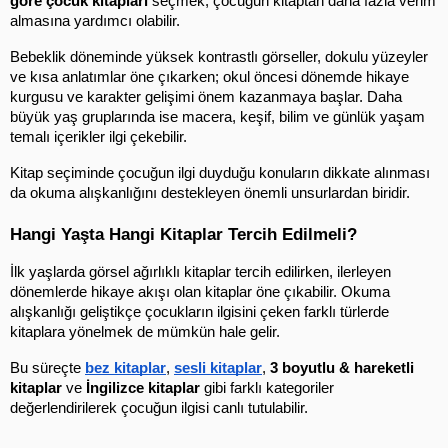
göre çocuk kitapları
 seçmek, çocuğun kitaptan daha fazla verim 
almasına yardımcı olabilir.
Bebeklik döneminde yüksek kontrastlı görseller, dokulu yüzeyler 
ve kısa anlatımlar öne çıkarken; okul öncesi dönemde hikaye 
kurgusu ve karakter gelişimi önem kazanmaya başlar. Daha 
büyük yaş gruplarında ise macera, keşif, bilim ve günlük yaşam 
temalı içerikler ilgi çekebilir.
Kitap seçiminde çocuğun ilgi duyduğu konuların dikkate alınması 
da okuma alışkanlığını destekleyen önemli unsurlardan biridir.
Hangi Yaşta Hangi Kitaplar Tercih Edilmeli?
İlk yaşlarda görsel ağırlıklı kitaplar tercih edilirken, ilerleyen 
dönemlerde hikaye akışı olan kitaplar öne çıkabilir. Okuma 
alışkanlığı geliştikçe çocukların ilgisini çeken farklı türlerde 
kitaplara yönelmek de mümkün hale gelir.
Bu süreçte 
bez kitaplar
, 
sesli kitaplar
, 
3 boyutlu & hareketli 
kitaplar
 ve 
İngilizce kitaplar
 gibi farklı kategoriler 
değerlendirilerek çocuğun ilgisi canlı tutulabilir.