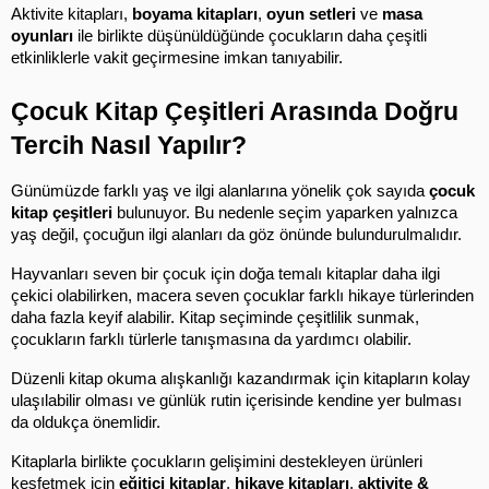
Aktivite kitapları, 
boyama kitapları
, 
oyun setleri
 ve 
masa 
oyunları
 ile birlikte düşünüldüğünde çocukların daha çeşitli 
etkinliklerle vakit geçirmesine imkan tanıyabilir.
Çocuk Kitap Çeşitleri Arasında Doğru 
Tercih Nasıl Yapılır?
Günümüzde farklı yaş ve ilgi alanlarına yönelik çok sayıda 
çocuk 
kitap çeşitleri
 bulunuyor. Bu nedenle seçim yaparken yalnızca 
yaş değil, çocuğun ilgi alanları da göz önünde bulundurulmalıdır.
Hayvanları seven bir çocuk için doğa temalı kitaplar daha ilgi 
çekici olabilirken, macera seven çocuklar farklı hikaye türlerinden 
daha fazla keyif alabilir. Kitap seçiminde çeşitlilik sunmak, 
çocukların farklı türlerle tanışmasına da yardımcı olabilir.
Düzenli kitap okuma alışkanlığı kazandırmak için kitapların kolay 
ulaşılabilir olması ve günlük rutin içerisinde kendine yer bulması 
da oldukça önemlidir.
Kitaplarla birlikte çocukların gelişimini destekleyen ürünleri 
keşfetmek için 
eğitici kitaplar
, 
hikaye kitapları
, 
aktivite & 