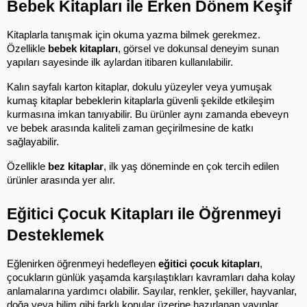
Bebek Kitapları ile Erken Dönem Keşif
Kitaplarla tanışmak için okuma yazma bilmek gerekmez. 
Özellikle 
bebek kitapları
, görsel ve dokunsal deneyim sunan 
yapıları sayesinde ilk aylardan itibaren kullanılabilir.
Kalın sayfalı karton kitaplar, dokulu yüzeyler veya yumuşak 
kumaş kitaplar bebeklerin kitaplarla güvenli şekilde etkileşim 
kurmasına imkan tanıyabilir. Bu ürünler aynı zamanda ebeveyn 
ve bebek arasında kaliteli zaman geçirilmesine de katkı 
sağlayabilir.
Özellikle 
bez kitaplar
, ilk yaş döneminde en çok tercih edilen 
ürünler arasında yer alır.
Eğitici Çocuk Kitapları ile Öğrenmeyi 
Desteklemek
Eğlenirken öğrenmeyi hedefleyen 
eğitici çocuk kitapları
, 
çocukların günlük yaşamda karşılaştıkları kavramları daha kolay 
anlamalarına yardımcı olabilir. Sayılar, renkler, şekiller, hayvanlar, 
doğa veya bilim gibi farklı konular üzerine hazırlanan yayınlar 