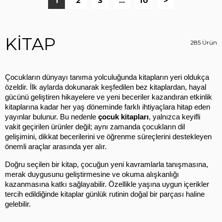
1
2
3
...
10
>
KİTAP
285 Ürün
Çocukların dünyayı tanıma yolculuğunda kitapların yeri oldukça 
özeldir. İlk aylarda dokunarak keşfedilen bez kitaplardan, hayal 
gücünü geliştiren hikayelere ve yeni beceriler kazandıran etkinlik 
kitaplarına kadar her yaş döneminde farklı ihtiyaçlara hitap eden 
yayınlar bulunur. Bu nedenle 
çocuk kitapları
, yalnızca keyifli 
vakit geçirilen ürünler değil; aynı zamanda çocukların dil 
gelişimini, dikkat becerilerini ve öğrenme süreçlerini destekleyen 
önemli araçlar arasında yer alır.
Doğru seçilen bir kitap, çocuğun yeni kavramlarla tanışmasına, 
merak duygusunu geliştirmesine ve okuma alışkanlığı 
kazanmasına katkı sağlayabilir. Özellikle yaşına uygun içerikler 
tercih edildiğinde kitaplar günlük rutinin doğal bir parçası haline 
gelebilir.