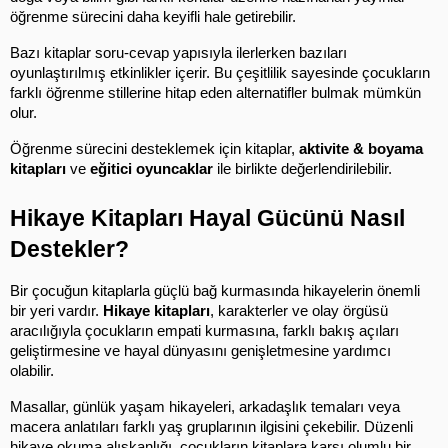
öğrenme sürecini daha keyifli hale getirebilir.
Bazı kitaplar soru-cevap yapısıyla ilerlerken bazıları 
oyunlaştırılmış etkinlikler içerir. Bu çeşitlilik sayesinde çocukların 
farklı öğrenme stillerine hitap eden alternatifler bulmak mümkün 
olur.
Öğrenme sürecini desteklemek için kitaplar, 
aktivite & boyama 
kitapları
 ve 
eğitici oyuncaklar
 ile birlikte değerlendirilebilir.
Hikaye Kitapları Hayal Gücünü Nasıl 
Destekler?
Bir çocuğun kitaplarla güçlü bağ kurmasında hikayelerin önemli 
bir yeri vardır. 
Hikaye kitapları
, karakterler ve olay örgüsü 
aracılığıyla çocukların empati kurmasına, farklı bakış açıları 
geliştirmesine ve hayal dünyasını genişletmesine yardımcı 
olabilir.
Masallar, günlük yaşam hikayeleri, arkadaşlık temaları veya 
macera anlatıları farklı yaş gruplarının ilgisini çekebilir. Düzenli 
hikaye okuma alışkanlığı, çocukların kitaplara karşı olumlu bir 