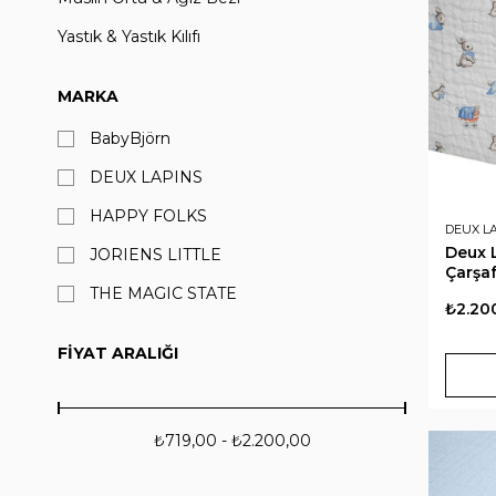
Yastık & Yastık Kılıfı
MARKA
BabyBjörn
DEUX LAPINS
HAPPY FOLKS
DEUX L
Deux L
JORIENS LITTLE
Çarşaf
THE MAGIC STATE
₺2.20
FIYAT ARALIĞI
₺719,00 - ₺2.200,00