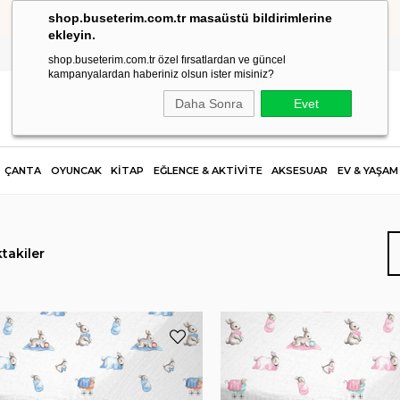
shop.buseterim.com.tr masaüstü bildirimlerine
KOLAY İADE
ekleyin.
shop.buseterim.com.tr özel fırsatlardan ve güncel
kampanyalardan haberiniz olsun ister misiniz?
Daha Sonra
Evet
ÇANTA
OYUNCAK
KİTAP
EĞLENCE & AKTİVİTE
AKSESUAR
EV & YAŞAM
takiler