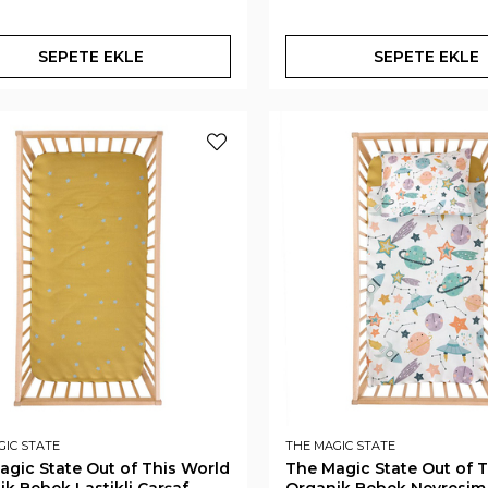
SEPETE EKLE
SEPETE EKLE
GIC STATE
THE MAGIC STATE
agic State Out of This World
The Magic State Out of 
k Bebek Lastikli Çarşaf
Organik Bebek Nevresim 