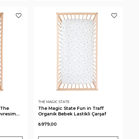
THE MAGIC STATE
 The
The Magic State Fun in Traff
evresim
Organik Bebek Lastikli Çarşaf
₺979,00