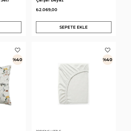
₺2.069,00
SEPETE EKLE
%40
%40