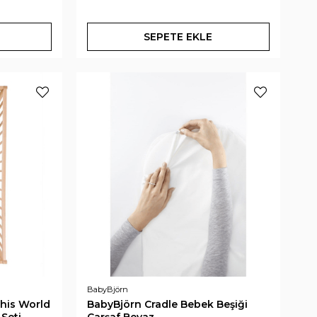
SEPETE EKLE
BabyBjörn
This World
BabyBjörn Cradle Bebek Beşiği
Seti
Çarşaf Beyaz