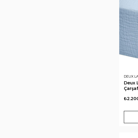
DEUX L
Deux L
Çarşaf
₺2.20