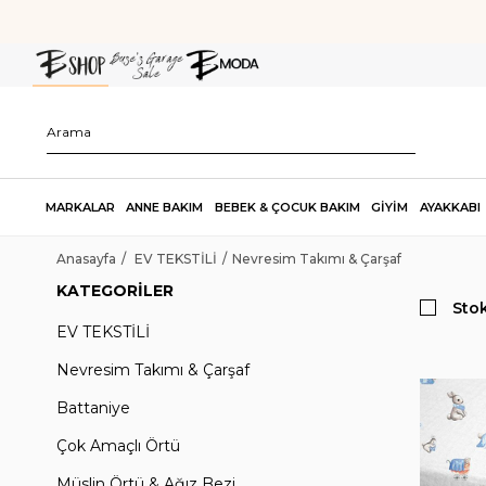
MARKALAR
ANNE BAKIM
BEBEK & ÇOCUK BAKIM
GİYİM
AYAKKABI
Anasayfa
EV TEKSTİLİ
Nevresim Takımı & Çarşaf
KATEGORILER
Stok
EV TEKSTİLİ
Nevresim Takımı & Çarşaf
Battaniye
Çok Amaçlı Örtü
Müslin Örtü & Ağız Bezi