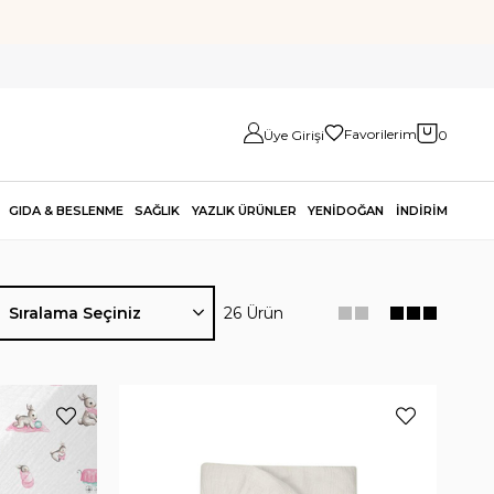
Favorilerim
Üye Girişi
0
GIDA & BESLENME
SAĞLIK
YAZLIK ÜRÜNLER
YENİDOĞAN
İNDİRİM
26 Ürün