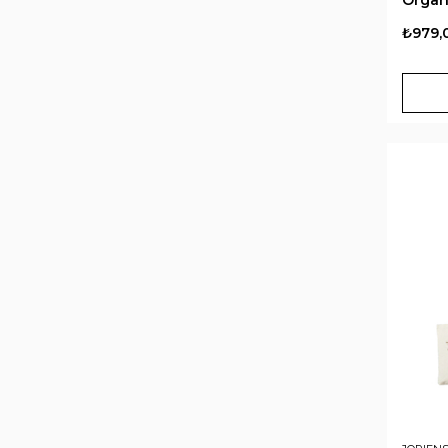
₺979,