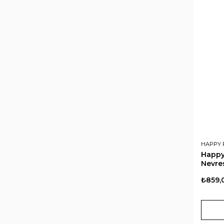
HAPPY 
Happy
Nevre
₺859,