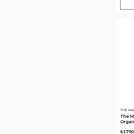
THE MA
The Ma
Organ
₺1.79