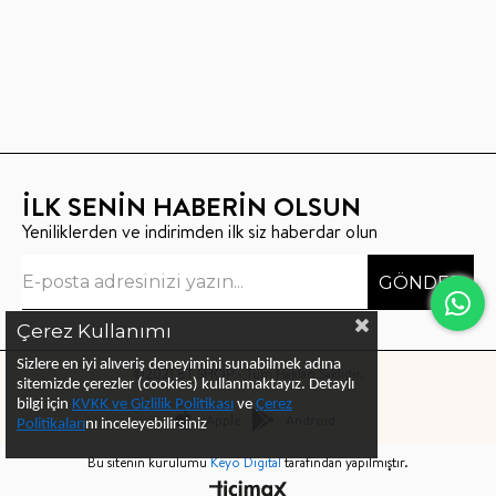
İLK SENİN HABERİN OLSUN
Yeniliklerden ve indirimden ilk siz haberdar olun
GÖNDER
Çerez Kullanımı
Sizlere en iyi alıveriş deneyimini sunabilmek adına
©2021 BT SHOP - Tüm Hakları Saklıdır.
sitemizde çerezler (cookies) kullanmaktayız.
Detaylı
bilgi için
KVKK ve Gizlilik Politikası
ve
Çerez
Apple
Android
Politika
ları
nı
inceleyebilirsiniz
Bu sitenin kurulumu
Keyo Digital
tarafından yapılmıştır.