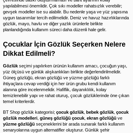
çevresinde baskı oluşturmaması ve bant ayarının kolay 
yapılabilmesi önemlidir. Çok sıkı modeller rahatsızlık verebilir; 
gevşek modeller ise su alabilir. Bu nedenle yaşa ve yüz yapısına 
uygun tasarımlar tercih edilmelidir. Deniz ve havuz hazırlıklarında 
gözlük, mayo, havlu ve diğer yazlık ürünlerle birlikte 
planlandığında kullanım süreci daha düzenli hale gelir.
Çocuklar İçin Gözlük Seçerken Nelere 
Dikkat Edilmeli?
Gözlük
 seçimi yapılırken ürünün kullanım amacı, çocuğun yaşı, 
yüz ölçüsü ve günlük alışkanlıkları birlikte değerlendirilmelidir. 
Güneş gözlüğü, ekran gözlüğü ve yüzme gözlüğü farklı 
ihtiyaçlara cevap verdiği için her ürün grubu kendi kullanım 
alanına göre incelenmelidir. Hafiflik, dayanıklılık, kolay 
temizlenebilir yapı ve rahat oturuş, çocuk gözlüklerinde öne çıkan 
temel kriterlerdir.
BT Shop gözlük kategorisi; 
çocuk gözlük
, 
bebek gözlük
, 
çocuk 
gözlük modelleri
, 
güneş gözlüğü çocuk
, 
ekran gözlüğü
 ve 
yüzme gözlüğü
 seçeneklerini bir arada sunarak farklı kullanım 
senaryolarına uygun alternatifler oluşturur. Günlük şehir 