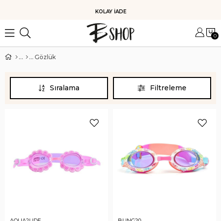
KOLAY İADE
0
Gözlük
Sıralama
Filtreleme
AQUA2UDE
BLING20