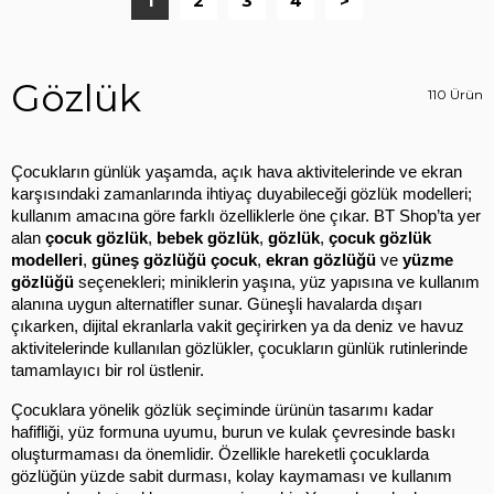
1
2
3
4
>
Gözlük
110 Ürün
Çocukların günlük yaşamda, açık hava aktivitelerinde ve ekran 
karşısındaki zamanlarında ihtiyaç duyabileceği gözlük modelleri; 
kullanım amacına göre farklı özelliklerle öne çıkar. BT Shop’ta yer 
alan 
çocuk gözlük
, 
bebek gözlük
, 
gözlük
, 
çocuk gözlük 
modelleri
, 
güneş gözlüğü çocuk
, 
ekran gözlüğü
 ve 
yüzme 
gözlüğü
 seçenekleri; miniklerin yaşına, yüz yapısına ve kullanım 
alanına uygun alternatifler sunar. Güneşli havalarda dışarı 
çıkarken, dijital ekranlarla vakit geçirirken ya da deniz ve havuz 
aktivitelerinde kullanılan gözlükler, çocukların günlük rutinlerinde 
tamamlayıcı bir rol üstlenir.
Çocuklara yönelik gözlük seçiminde ürünün tasarımı kadar 
hafifliği, yüz formuna uyumu, burun ve kulak çevresinde baskı 
oluşturmaması da önemlidir. Özellikle hareketli çocuklarda 
gözlüğün yüzde sabit durması, kolay kaymaması ve kullanım 