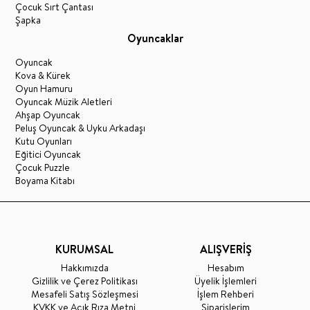
Çocuk Sırt Çantası
Şapka
Oyuncaklar
Oyuncak
Kova & Kürek
Oyun Hamuru
Oyuncak Müzik Aletleri
Ahşap Oyuncak
Peluş Oyuncak & Uyku Arkadaşı
Kutu Oyunları
Eğitici Oyuncak
Çocuk Puzzle
Boyama Kitabı
KURUMSAL
ALIŞVERİŞ
Hakkımızda
Hesabım
Gizlilik ve Çerez Politikası
Üyelik İşlemleri
Mesafeli Satış Sözleşmesi
İşlem Rehberi
KVKK ve Açık Rıza Metni
Siparişlerim