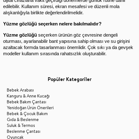
dijital cihazlarla vakit geçirdiği dönemlerde günlük rutine dahil 
edilebilir. Kullanım süresi, ekran mesafesi ve düzenli mola 
alışkanlığıyla birlikte değerlendirilmelidir.
Yüzme gözlüğü seçerken nelere bakılmalıdır?
Yüzme gözlüğü
 seçerken ürünün göz çevresine dengeli 
oturması, ayarlanabilir bant yapısına sahip olması ve su girişini 
azaltacak formda tasarlanması önemlidir. Çok sıkı ya da gevşek 
modeller kullanım sırasında rahatsızlık oluşturabilir.
Popüler Kategoriler
Bebek Arabası
Kanguru & Anne Kucağı
Bebek Bakım Çantası
Yenidoğan Ürün Önerileri
Bebek & Çocuk Bakım
Gıda & Beslenme
Suluk & Termos
Beslenme Çantası
Oyuncak