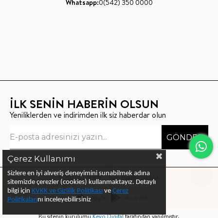
Whatsapp:
0(542) 350 0000
İLK SENİN HABERİN OLSUN
Yeniliklerden ve indirimden ilk siz haberdar olun
GÖNDER
Çerez Kullanımı
Sizlere en iyi alıveriş deneyimini sunabilmek adına
©2021 BT SHOP - Tüm Hakları Saklıdır.
sitemizde çerezler (cookies) kullanmaktayız.
Detaylı
bilgi için
KVKK ve Gizlilik Politikası
ve
Çerez
Apple
Android
Politika
ları
nı
inceleyebilirsiniz
Bu sitenin kurulumu
Keyo Digital
tarafından yapılmıştır.