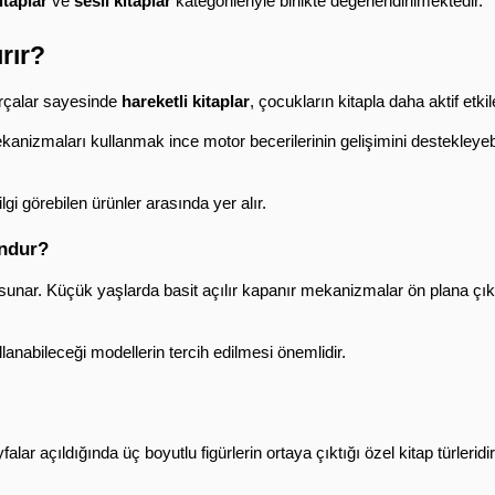
kitaplar
 ve 
sesli kitaplar
 kategorileriyle birlikte değerlendirilmektedir.
rır?
arçalar sayesinde 
hareketli kitaplar
, çocukların kitapla daha aktif etk
izmaları kullanmak ince motor becerilerinin gelişimini destekleyebili
gi görebilen ürünler arasında yer alır.
undur?
r sunar. Küçük yaşlarda basit açılır kapanır mekanizmalar ön plana çı
anabileceği modellerin tercih edilmesi önemlidir.
falar açıldığında üç boyutlu figürlerin ortaya çıktığı özel kitap türlerid