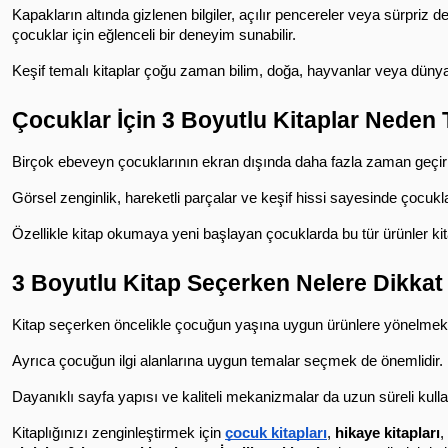
Kapakların altında gizlenen bilgiler, açılır pencereler veya sürpriz
çocuklar için eğlenceli bir deneyim sunabilir.
Keşif temalı kitaplar çoğu zaman bilim, doğa, hayvanlar veya dünya ha
Çocuklar İçin 3 Boyutlu Kitaplar Neden 
Birçok ebeveyn çocuklarının ekran dışında daha fazla zaman geçirm
Görsel zenginlik, hareketli parçalar ve keşif hissi sayesinde çocukla
Özellikle kitap okumaya yeni başlayan çocuklarda bu tür ürünler kit
3 Boyutlu Kitap Seçerken Nelere Dikkat
Kitap seçerken öncelikle çocuğun yaşına uygun ürünlere yönelmek g
Ayrıca çocuğun ilgi alanlarına uygun temalar seçmek de önemlidir. Ha
Dayanıklı sayfa yapısı ve kaliteli mekanizmalar da uzun süreli kulla
Kitaplığınızı zenginleştirmek için 
çocuk kitapları
, 
hikaye kitapları
, 