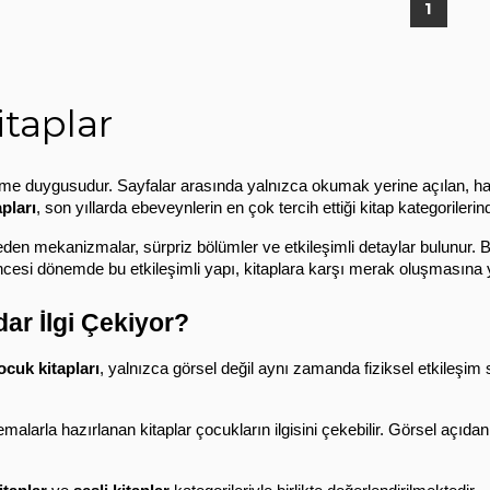
1
itaplar
fetme duygusudur. Sayfalar arasında yalnızca okumak yerine açılan, har
pları
, son yıllarda ebeveynlerin en çok tercih ettiği kitap kategorilerind
ket eden mekanizmalar, sürpriz bölümler ve etkileşimli detaylar bulunu
cesi dönemde bu etkileşimli yapı, kitaplara karşı merak oluşmasına ya
ar İlgi Çekiyor?
ocuk kitapları
, yalnızca görsel değil aynı zamanda fiziksel etkileşim 
malarla hazırlanan kitaplar çocukların ilgisini çekebilir. Görsel açıda