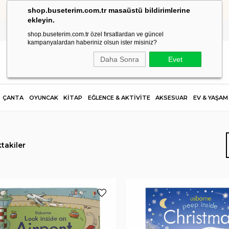
shop.buseterim.com.tr masaüstü bildirimlerine
HIZLI KARGO
ekleyin.
shop.buseterim.com.tr özel fırsatlardan ve güncel
kampanyalardan haberiniz olsun ister misiniz?
Daha Sonra
Evet
ÇANTA
OYUNCAK
KİTAP
EĞLENCE & AKTİVİTE
AKSESUAR
EV & YAŞAM
takiler