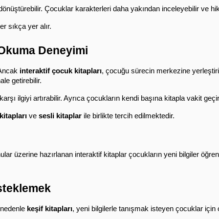
nüştürebilir. Çocuklar karakterleri daha yakından inceleyebilir ve hi
r sıkça yer alır.
if Okuma Deneyimi
Ancak 
interaktif çocuk kitapları
, çocuğu sürecin merkezine yerleştiri
e getirebilir.
karşı ilgiyi artırabilir. Ayrıca çocukların kendi başına kitapla vakit geç
kitapları
 ve 
sesli kitaplar
 ile birlikte tercih edilmektedir.
r üzerine hazırlanan interaktif kitaplar çocukların yeni bilgiler öğre
esteklemek
nedenle 
keşif kitapları
, yeni bilgilerle tanışmak isteyen çocuklar için o