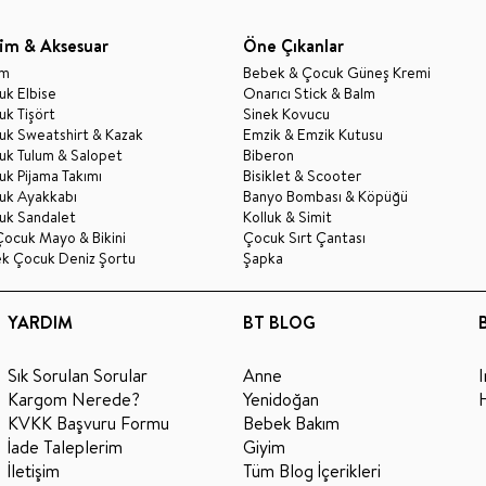
im & Aksesuar
Öne Çıkanlar
im
Bebek & Çocuk Güneş Kremi
k Elbise
Onarıcı Stick & Balm
k Tişört
Sinek Kovucu
uk Sweatshirt & Kazak
Emzik & Emzik Kutusu
uk Tulum & Salopet
Biberon
k Pijama Takımı
Bisiklet & Scooter
uk Ayakkabı
Banyo Bombası & Köpüğü
uk Sandalet
Kolluk & Simit
Çocuk Mayo & Bikini
Çocuk Sırt Çantası
ek Çocuk Deniz Şortu
Şapka
YARDIM
BT BLOG
Sık Sorulan Sorular
Anne
Kargom Nerede?
Yenidoğan
KVKK Başvuru Formu
Bebek Bakım
İade Taleplerim
Giyim
İletişim
Tüm Blog İçerikleri