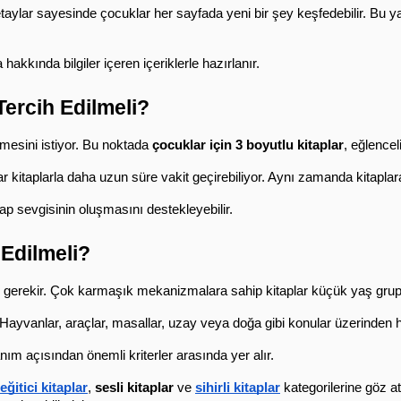
 detaylar sayesinde çocuklar her sayfada yeni bir şey keşfedebilir. Bu 
kkında bilgiler içeren içeriklerle hazırlanır.
Tercih Edilmeli?
esini istiyor. Bu noktada 
çocuklar için 3 boyutlu kitaplar
, eğlencel
r kitaplarla daha uzun süre vakit geçirebiliyor. Aynı zamanda kitaplara
ap sevgisinin oluşmasını destekleyebilir.
 Edilmeli?
erekir. Çok karmaşık mekanizmalara sahip kitaplar küçük yaş grupları
yvanlar, araçlar, masallar, uzay veya doğa gibi konular üzerinden hazı
nım açısından önemli kriterler arasında yer alır.
eğitici kitaplar
, 
sesli kitaplar
 ve 
sihirli kitaplar