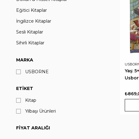
Eğitici Kitaplar
İngilizce Kitaplar
Sesli Kitaplar
Sihirli Kitaplar
Sticker Kitaplar
MARKA
Türkçe Kitaplar
USBOR
Yaş: 5
USBORNE
Usbor
ETIKET
₺869,
Kitap
Yılbaşı Ürünleri
FIYAT ARALIĞI