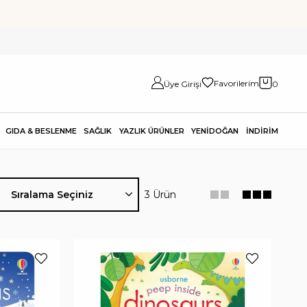
Favorilerim
Üye Girişi
0
GIDA & BESLENME
SAĞLIK
YAZLIK ÜRÜNLER
YENİDOĞAN
İNDİRİM
3 Ürün