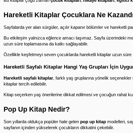
Bu kitaplar çoğu zaman 
çocuk kitapları
, 
hikaye kitapları
, 
eğitici 
Hareketli Kitaplar Çocuklara Ne Kazandı
Sayfalarda yer alan sürgüler, açılır kapanır bölümler ve hareketli p
Bu etkileşim yalnızca eğlence amacı taşımaz. Sayfa üzerindeki mekan
uzun süre toplamasına da katkı sağlayabilir.
Özellikle keşfetmeyi seven çocuklarda hareketli kitaplar uzun süre il
Hareketli Sayfalı Kitaplar Hangi Yaş Grupları İçin Uyg
Hareketli sayfalı kitaplar
, farklı yaş gruplarına yönelik seçenekle
kitaplar tercih edilebilir.
Kitap seçerken yaş önerilerine dikkat edilmesi ve çocuğun rahat kull
Pop Up Kitap Nedir?
Son yıllarda oldukça popüler hale gelen 
pop up kitap
 modelleri, say
sayfanın içinden yükselerek çocukların dikkatini çekebilir.