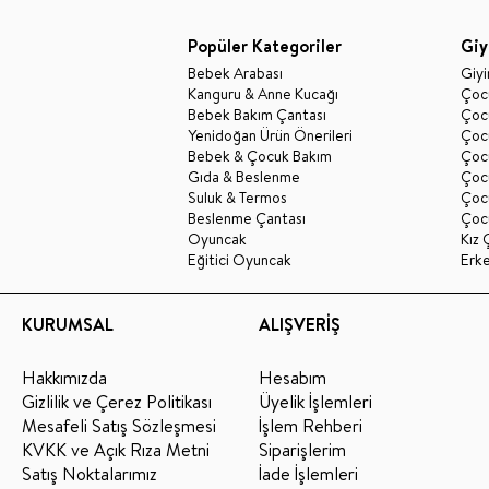
Popüler Kategoriler
Giy
Bebek Arabası
Giy
Kanguru & Anne Kucağı
Çocu
Bebek Bakım Çantası
Çocu
Yenidoğan Ürün Önerileri
Çoc
Bebek & Çocuk Bakım
Çoc
Gıda & Beslenme
Çocu
Suluk & Termos
Çoc
Beslenme Çantası
Çoc
Oyuncak
Kız 
Eğitici Oyuncak
Erk
KURUMSAL
ALIŞVERİŞ
Hakkımızda
Hesabım
Gizlilik ve Çerez Politikası
Üyelik İşlemleri
Mesafeli Satış Sözleşmesi
İşlem Rehberi
KVKK ve Açık Rıza Metni
Siparişlerim
Satış Noktalarımız
İade İşlemleri