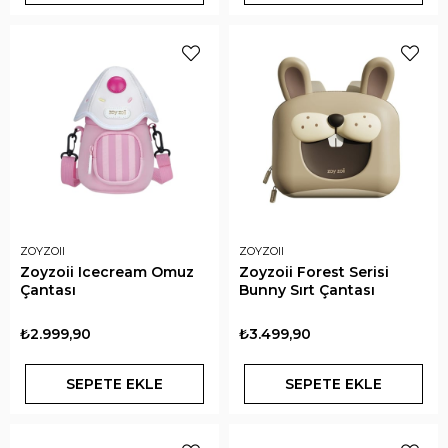
ZOYZOII
ZOYZOII
Zoyzoii Icecream Omuz
Zoyzoii Forest Serisi
Çantası
Bunny Sırt Çantası
₺2.999,90
₺3.499,90
SEPETE EKLE
SEPETE EKLE