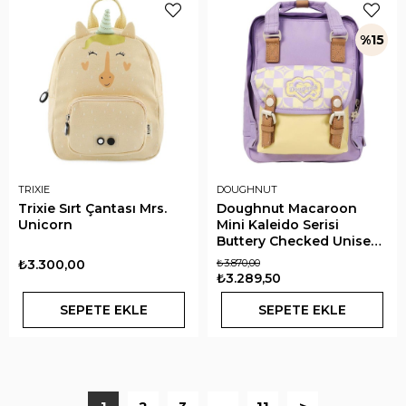
%15
TRIXIE
DOUGHNUT
Trixie Sırt Çantası Mrs.
Doughnut Macaroon
Unicorn
Mini Kaleido Serisi
Buttery Checked Unisex
Çocuk Sırt Çantası
₺3.300,00
₺3.870,00
₺3.289,50
SEPETE EKLE
SEPETE EKLE