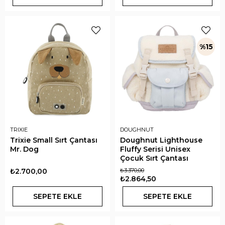
%15
TRIXIE
DOUGHNUT
Trixie Small Sırt Çantası
Doughnut Lighthouse
Mr. Dog
Fluffy Serisi Unisex
Çocuk Sırt Çantası
₺2.700,00
₺3.370,00
₺2.864,50
SEPETE EKLE
SEPETE EKLE