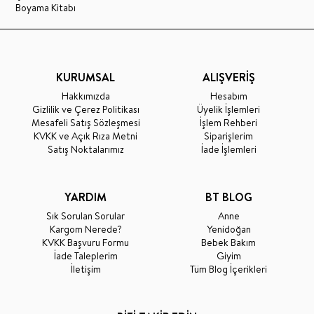
Boyama Kitabı
KURUMSAL
ALIŞVERİŞ
Hakkımızda
Hesabım
Gizlilik ve Çerez Politikası
Üyelik İşlemleri
Mesafeli Satış Sözleşmesi
İşlem Rehberi
KVKK ve Açık Rıza Metni
Siparişlerim
Satış Noktalarımız
İade İşlemleri
YARDIM
BT BLOG
Sık Sorulan Sorular
Anne
Kargom Nerede?
Yenidoğan
KVKK Başvuru Formu
Bebek Bakım
İade Taleplerim
Giyim
İletişim
Tüm Blog İçerikleri