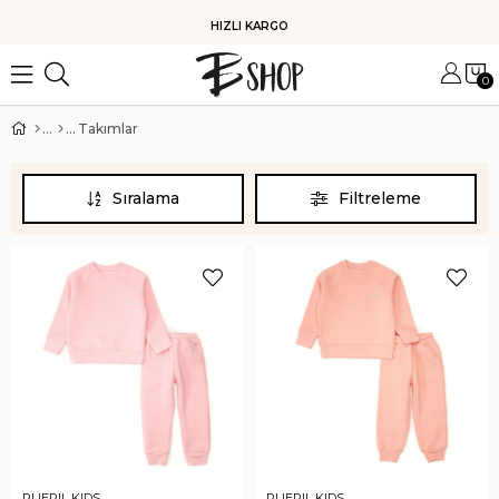
KOLAY İADE
0
Takımlar
Sıralama
Filtreleme
PUERIL KIDS
PUERIL KIDS