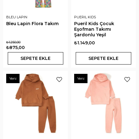
BLEU LAPIN
PUERIL KIDS
Bleu Lapin Flora Takım
Pueril Kids Çocuk
Eşofman Takımı
Şardonlu Yeşil
₺1.250,00
₺1.149,00
₺875,00
SEPETE EKLE
SEPETE EKLE
Yeni
Yeni