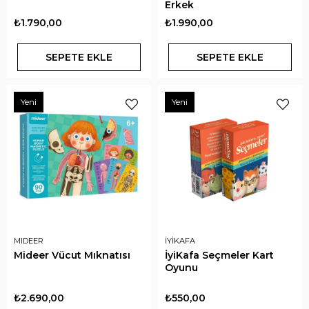
Erkek
₺1.790,00
₺1.990,00
SEPETE EKLE
SEPETE EKLE
Yeni
Yeni
MIDEER
İYİKAFA
Mideer Vücut Mıknatısı
İyiKafa Seçmeler Kart
Oyunu
₺2.690,00
₺550,00