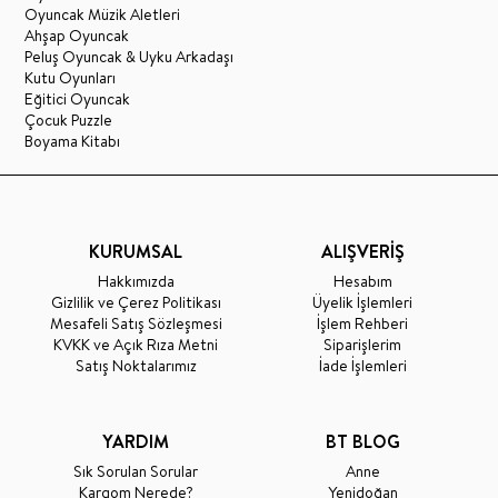
Oyuncak Müzik Aletleri
Ahşap Oyuncak
Peluş Oyuncak & Uyku Arkadaşı
Kutu Oyunları
Eğitici Oyuncak
Çocuk Puzzle
Boyama Kitabı
KURUMSAL
ALIŞVERİŞ
Hakkımızda
Hesabım
Gizlilik ve Çerez Politikası
Üyelik İşlemleri
Mesafeli Satış Sözleşmesi
İşlem Rehberi
KVKK ve Açık Rıza Metni
Siparişlerim
Satış Noktalarımız
İade İşlemleri
YARDIM
BT BLOG
Sık Sorulan Sorular
Anne
Kargom Nerede?
Yenidoğan