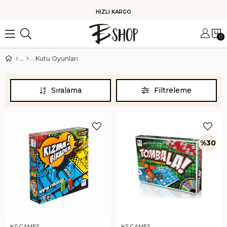
KOLAY İADE
0
Kutu Oyunları
Sıralama
Filtreleme
%30
KS GAMES
KS GAMES