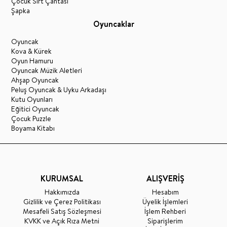
Çocuk Sırt Çantası
Şapka
Oyuncaklar
Oyuncak
Kova & Kürek
Oyun Hamuru
Oyuncak Müzik Aletleri
Ahşap Oyuncak
Peluş Oyuncak & Uyku Arkadaşı
Kutu Oyunları
Eğitici Oyuncak
Çocuk Puzzle
Boyama Kitabı
KURUMSAL
ALIŞVERİŞ
Hakkımızda
Hesabım
Gizlilik ve Çerez Politikası
Üyelik İşlemleri
Mesafeli Satış Sözleşmesi
İşlem Rehberi
KVKK ve Açık Rıza Metni
Siparişlerim