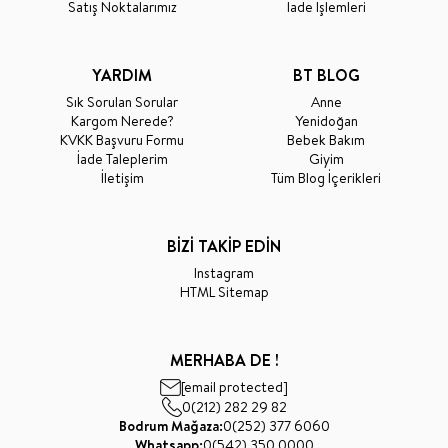
Satış Noktalarımız
İade İşlemleri
YARDIM
BT BLOG
Sık Sorulan Sorular
Anne
Kargom Nerede?
Yenidoğan
KVKK Başvuru Formu
Bebek Bakım
İade Taleplerim
Giyim
İletişim
Tüm Blog İçerikleri
BİZİ TAKİP EDİN
Instagram
HTML Sitemap
MERHABA DE !
[email protected]
0(212) 282 29 82
Bodrum Mağaza:
0(252) 377 6060
Whatsapp:
0(542) 350 0000