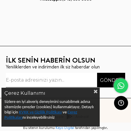
İLK SENİN HABERİN OLSUN
Yeniliklerden ve indirimden ilk siz haberdar olun
GÖNDER
Çerez Kullanımı
Sizlere en iyi alıveriş deneyimini sunabilmek adına
©2021 BT SHOP - Tüm Hakları Saklıdır.
sitemizde çerezler (cookies) kullanmaktayız.
Detaylı
bilgi için
KVKK ve Gizlilik Politikası
ve
Çerez
Apple
Android
Politika
ları
nı
inceleyebilirsiniz
Bu sitenin kurulumu
Keyo Digital
tarafından yapılmıştır.