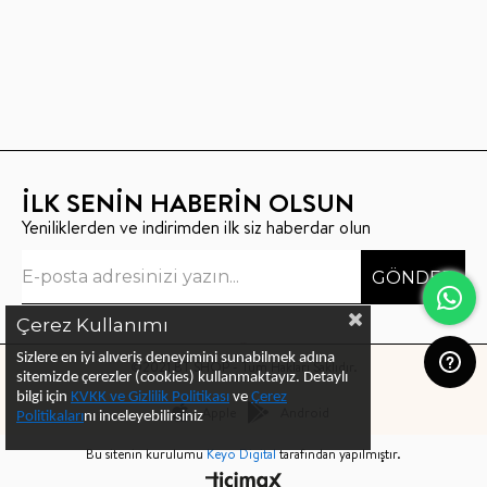
İLK SENİN HABERİN OLSUN
Yeniliklerden ve indirimden ilk siz haberdar olun
GÖNDER
Çerez Kullanımı
Sizlere en iyi alıveriş deneyimini sunabilmek adına
©2021 BT SHOP - Tüm Hakları Saklıdır.
sitemizde çerezler (cookies) kullanmaktayız.
Detaylı
bilgi için
KVKK ve Gizlilik Politikası
ve
Çerez
Apple
Android
Politika
ları
nı
inceleyebilirsiniz
Bu sitenin kurulumu
Keyo Digital
tarafından yapılmıştır.