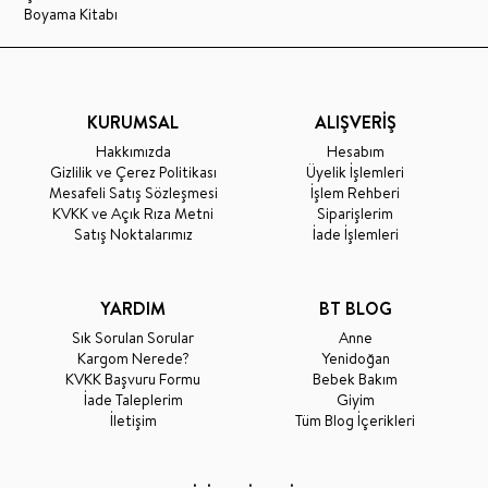
Boyama Kitabı
KURUMSAL
ALIŞVERİŞ
Hakkımızda
Hesabım
Gizlilik ve Çerez Politikası
Üyelik İşlemleri
Mesafeli Satış Sözleşmesi
İşlem Rehberi
KVKK ve Açık Rıza Metni
Siparişlerim
Satış Noktalarımız
İade İşlemleri
YARDIM
BT BLOG
Sık Sorulan Sorular
Anne
Kargom Nerede?
Yenidoğan
KVKK Başvuru Formu
Bebek Bakım
İade Taleplerim
Giyim
İletişim
Tüm Blog İçerikleri