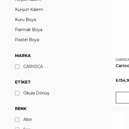
Kurşun Kalem
Kuru Boya
Parmak Boya
Pastel Boya
Sulu Boya
MARKA
Tükenmez Kalem
CARIOC
Cario
CARIOCA
Yüz Boyası
₺154,
ETIKET
Okula Dönüş
RENK
Altın