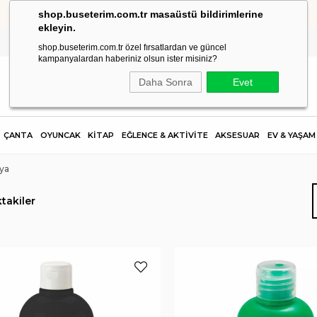
shop.buseterim.com.tr masaüstü bildirimlerine
HIZLI KARGO
ekleyin.
shop.buseterim.com.tr özel fırsatlardan ve güncel
kampanyalardan haberiniz olsun ister misiniz?
Daha Sonra
Evet
ÇANTA
OYUNCAK
KİTAP
EĞLENCE & AKTİVİTE
AKSESUAR
EV & YAŞAM
ya
takiler