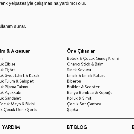
r renk yelpazesiyle çalışmasına yardımcı olur.
ullanım sunar.
im & Aksesuar
Öne Çıkanlar
im
Bebek & Çocuk Güneş Kremi
k Elbise
Onarıcı Stick & Balm
k Tişört
Sinek Kovucu
uk Sweatshirt & Kazak
Emzik & Emzik Kutusu
uk Tulum & Salopet
Biberon
k Pijama Takımı
Bisiklet & Scooter
uk Ayakkabı
Banyo Bombası & Köpüğü
uk Sandalet
Kolluk & Simit
Çocuk Mayo & Bikini
Çocuk Sırt Çantası
ek Çocuk Deniz Şortu
Şapka
YARDIM
BT BLOG