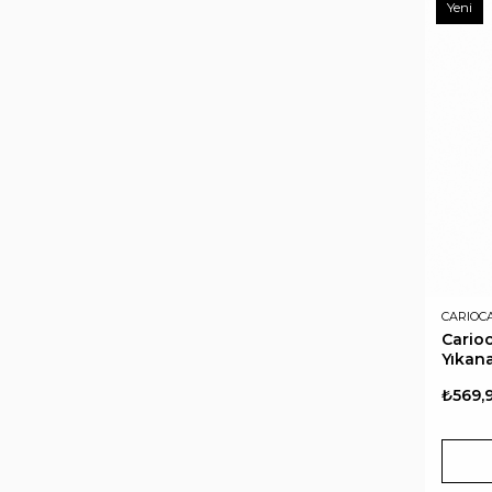
Yeni
CARIOC
Cario
Yıkana
₺569,