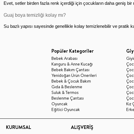
Evet, setler birden fazla renk içerdiği için çocukların daha geniş bi
Guaj boya temizliği kolay mı?
Su bazlı yapısı sayesinde genellikle kolay temizlenebilir ve pratik k
Popüler Kategoriler
Giy
Bebek Arabası
Giy
Kanguru & Anne Kucağı
Çocu
Bebek Bakım Çantası
Çocu
Yenidoğan Ürün Önerileri
Çoc
Bebek & Çocuk Bakım
Çoc
Gıda & Beslenme
Çocu
Suluk & Termos
Çoc
Beslenme Çantası
Çoc
Oyuncak
Kız 
Eğitici Oyuncak
Erk
KURUMSAL
ALIŞVERİŞ