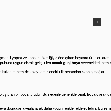
1
gmentli yapısı ve kapatıcı özelliğiyle öne çıkan boyama ürünleri arasın
rubuna uygun olarak geliştirilen 
çocuk guaj boya
 seçenekleri, hem 
k kullanım hem de kolay temizlenebilirlik açısından avantaj sağlar.
uşturan bir boya türüdür. Bu nedenle genellikle 
opak boya
 olarak d
r veya doğrudan uygulanarak daha yoğun renkler elde edilebilir. Bu esnek