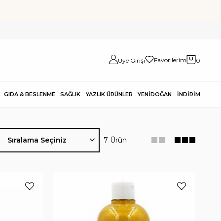
Favorilerim
Üye Girişi
0
GIDA & BESLENME
SAĞLIK
YAZLIK ÜRÜNLER
YENİDOĞAN
İNDİRİM
7 Ürün