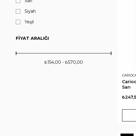
Sarı
Siyah
Yeşil
FIYAT ARALIĞI
₺154,00 - ₺570,00
CARIOC
Cario
Sarı
₺247,