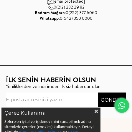
[email protected]
0(212) 282 29 82
Bodrum Mağaza:
0(252) 377 6060
Whatsapp:
0(542) 350 0000
İLK SENİN HABERİN OLSUN
Yeniliklerden ve indirimden ilk siz haberdar olun
GÖNDER
Çerez Kullanımı
Sizlere en iyi alıveriş deneyimini sunabilmek adına
©2021 BT SHOP - Tüm Hakları Saklıdır.
sitemizde çerezler (cookies) kullanmaktayız.
Detaylı