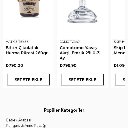
HATİCE TEYZE
COMO TOMO
SKIP HO
Bitter Çikolatalı
Comotomo Yavaş
Skip 
Hurma Püresi 260gr.
Akışlı Emzik 2'li 0-3
Mendil
Ay
₺790,00
₺799,90
₺1.099
SEPETE EKLE
SEPETE EKLE
SE
Popüler Kategoriler
Bebek Arabası
Kanguru & Anne Kucağı