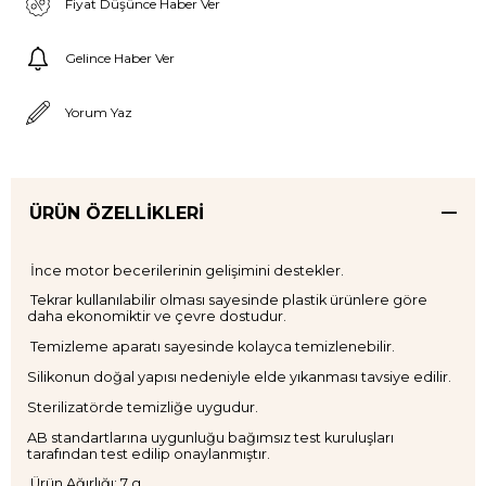
Fiyat Düşünce Haber Ver
Gelince Haber Ver
Yorum Yaz
ÜRÜN ÖZELLIKLERI
İnce motor becerilerinin gelişimini destekler.
Tekrar kullanılabilir olması sayesinde plastik ürünlere göre
daha ekonomiktir ve çevre dostudur.
Temizleme aparatı sayesinde kolayca temizlenebilir.
Silikonun doğal yapısı nedeniyle elde yıkanması tavsiye edilir.
Sterilizatörde temizliğe uygudur.
AB standartlarına uygunluğu bağımsız test kuruluşları
tarafından test edilip onaylanmıştır.
Ürün Ağırlığı: 7 g