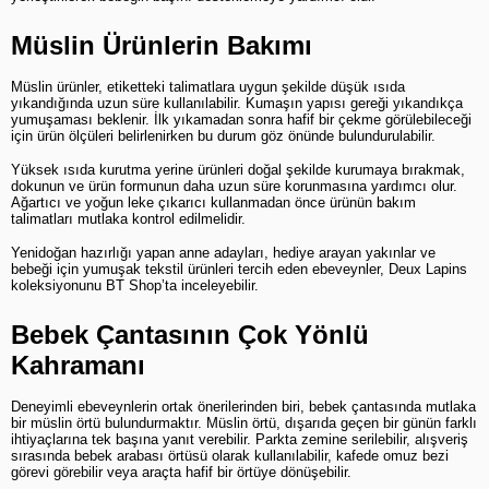
Müslin Ürünlerin Bakımı
Müslin ürünler, etiketteki talimatlara uygun şekilde düşük ısıda 
yıkandığında uzun süre kullanılabilir. Kumaşın yapısı gereği yıkandıkça 
yumuşaması beklenir. İlk yıkamadan sonra hafif bir çekme görülebileceği 
için ürün ölçüleri belirlenirken bu durum göz önünde bulundurulabilir.
Yüksek ısıda kurutma yerine ürünleri doğal şekilde kurumaya bırakmak, 
dokunun ve ürün formunun daha uzun süre korunmasına yardımcı olur. 
Ağartıcı ve yoğun leke çıkarıcı kullanmadan önce ürünün bakım 
talimatları mutlaka kontrol edilmelidir.
Yenidoğan hazırlığı yapan anne adayları, hediye arayan yakınlar ve 
bebeği için yumuşak tekstil ürünleri tercih eden ebeveynler, Deux Lapins 
koleksiyonunu BT Shop’ta inceleyebilir.
Bebek Çantasının Çok Yönlü 
Kahramanı
Deneyimli ebeveynlerin ortak önerilerinden biri, bebek çantasında mutlaka 
bir müslin örtü bulundurmaktır. Müslin örtü, dışarıda geçen bir günün farklı 
ihtiyaçlarına tek başına yanıt verebilir. Parkta zemine serilebilir, alışveriş 
sırasında bebek arabası örtüsü olarak kullanılabilir, kafede omuz bezi 
görevi görebilir veya araçta hafif bir örtüye dönüşebilir.