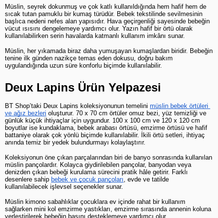
Müslin, seyrek dokunmuş ve çok katlı kullanıldığında hem hafif hem de 
sıcak tutan pamuklu bir kumaş türüdür. Bebek tekstilinde sevilmesinin 
başlıca nedeni nefes alan yapısıdır. Hava geçirgenliği sayesinde bebeğin 
vücut ısısını dengelemeye yardımcı olur. Yazın hafif bir örtü olarak 
kullanılabilirken serin havalarda katmanlı kullanım imkânı sunar.
Müslin, her yıkamada biraz daha yumuşayan kumaşlardan biridir. Bebeğin 
tenine ilk günden nazikçe temas eden dokusu, doğru bakım 
uygulandığında uzun süre konforlu biçimde kullanılabilir.
Deux Lapins Ürün Yelpazesi
BT Shop’taki Deux Lapins koleksiyonunun temelini
müslin bebek örtüleri 
ve ağız bezleri
 oluşturur. 70 x 70 cm örtüler omuz bezi, yüz temizliği ve 
günlük küçük ihtiyaçlar için uygundur. 100 x 100 cm ve 120 x 120 cm 
boyutlar ise kundaklama, bebek arabası örtüsü, emzirme örtüsü ve hafif 
battaniye olarak çok yönlü biçimde kullanılabilir. İkili örtü setleri, ihtiyaç 
anında temiz bir yedek bulundurmayı kolaylaştırır.
Koleksiyonun öne çıkan parçalarından biri de banyo sonrasında kullanılan 
müslin pançolardır. Kolayca giydirilebilen pançolar, banyodan veya 
denizden çıkan bebeği kurulama sürecini pratik hâle getirir. Farklı 
desenlere sahip
bebek ve çocuk pançoları
, evde ve tatilde 
kullanılabilecek işlevsel seçenekler sunar.
Müslin kimono sabahlıklar çocuklara ev içinde rahat bir kullanım 
sağlarken mini kol emzirme yastıkları, emzirme sırasında annenin koluna 
yerleştirilerek bebeğin başını desteklemeye yardımcı olur.