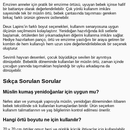
Emziren anneler için pratik bir emzirme örtüsü, uyuyan bebek içinse hafif 
bir battaniye olarak değerlendirilebilir. Çok yönlü kullanım imkânı 
sayesinde tek bir müslin örtü, bebek çantasında taşınması gereken 
birkaç farklı ürünün görevini üstlenebilir.
Deux Lapins’in farklı boyut seçenekleri, kullanım senaryosuna uygun 
ölçünün seçilmesini kolaylaştırır. Yenidoğan hazırlığında ikili setlerle 
başlamak, örtülerden biri yıkamadayken diğerini kullanma imkânı sağlar. 
Hediye hazırlarken panço, örtü ve emzirme yastığını bir araya getiren bir 
kombin de hem kullanışlı hem uzun süre değerlendirilebilecek bir seçenek 
oluşturur.
Sevimli hayvan desenleri, çocuk büyüdükçe sevilen bir ayrıntıya 
dönüşebilir. Bebeklik döneminde kullanılan bir müslin örtü, zaman içinde 
çocuğun yanında taşımaktan hoşlandığı bir uyku arkadaşına da 
dönüşebilir.
Sıkça Sorulan Sorular
Müslin kumaş yenidoğanlar için uygun mu?
Nefes alan ve yumuşak yapısıyla müslin, yenidoğan döneminden itibaren 
bebek tekstilinde sık kullanılan kumaşlardan biridir. Ürün seçerken 
kullanım talimatlarının ve yaş bilgilerinin kontrol edilmesi önerilir.
Hangi örtü boyutu ne için kullanılır?
70 x 70 cm örtüler omuz bezi ve günlük küçük ihtiyaçlar için kullanılabilir. 