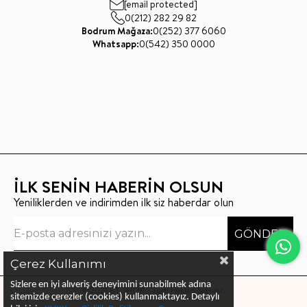
[email protected]
0(212) 282 29 82
Bodrum Mağaza:
0(252) 377 6060
Whatsapp:
0(542) 350 0000
İLK SENİN HABERİN OLSUN
Yeniliklerden ve indirimden ilk siz haberdar olun
GÖNDER
Çerez Kullanımı
Sizlere en iyi alıveriş deneyimini sunabilmek adına
©2021 BT SHOP - Tüm Hakları Saklıdır.
sitemizde çerezler (cookies) kullanmaktayız.
Detaylı