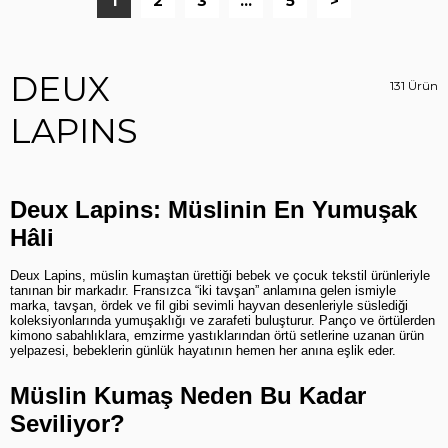
1
2
3
...
5
>
DEUX
131 Ürün
LAPINS
Deux Lapins: Müslinin En Yumuşak 
Hâli
Deux Lapins, müslin kumaştan ürettiği bebek ve çocuk tekstil ürünleriyle 
tanınan bir markadır. Fransızca “iki tavşan” anlamına gelen ismiyle 
marka, tavşan, ördek ve fil gibi sevimli hayvan desenleriyle süslediği 
koleksiyonlarında yumuşaklığı ve zarafeti buluşturur. Panço ve örtülerden 
kimono sabahlıklara, emzirme yastıklarından örtü setlerine uzanan ürün 
yelpazesi, bebeklerin günlük hayatının hemen her anına eşlik eder.
Müslin Kumaş Neden Bu Kadar 
Seviliyor?