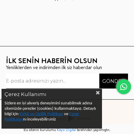
İLK SENİN HABERİN OLSUN
Yeniliklerden ve indirimden ilk siz haberdar olun
GÖNDER
Çerez Kullanımı
Sizlere en iyi alıveriş deneyimini sunabilmek adına
©2021 BT SHOP - Tüm Hakları Saklıdır.
sitemizde çerezler (cookies) kullanmaktayız.
Detaylı
bilgi için
KVKK ve Gizlilik Politikası
ve
Çerez
Apple
Android
Politika
ları
nı
inceleyebilirsiniz
Bu sitenin kurulumu
Keyo Digital
tarafından yapılmıştır.