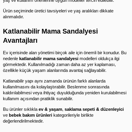
yaş ve kullanım önerilerine uygun modeller tercih edilebilir.
Ürün seçiminde üretici tavsiyeleri ve yaş aralıkları dikkate 
alınmalıdır.
Katlanabilir Mama Sandalyesi 
Avantajları
Ev içerisinde alan yönetimi birçok aile için önemli bir konudur. Bu 
nedenle 
katlanabilir mama sandalyesi
 modelleri oldukça ilgi 
görmektedir. Kullanılmadığı zaman daha az yer kaplaması, 
özellikle küçük yaşam alanlarında avantaj sağlayabilir.
Katlanabilir yapı aynı zamanda ürünün farklı alanlarda 
kullanılmasını da kolaylaştırabilir. Beslenme sonrasında 
kaldırılabilmesi veya ihtiyaç duyulduğunda yeniden kurulabilmesi 
kullanım açısından pratiklik sunabilir.
Bu ürünler sıklıkla 
ev & yaşam
, 
saklama sepeti & düzenleyici
ve 
bebek bakım ürünleri
 kategorileriyle birlikte 
değerlendirilmektedir.