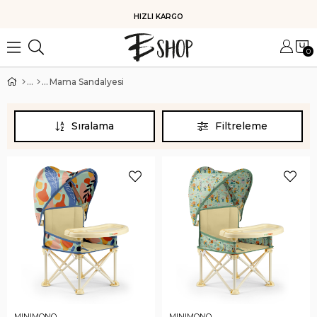
KOLAY İADE
0
Mama Sandalyesi
Sıralama
Filtreleme
MINIMONO
MINIMONO