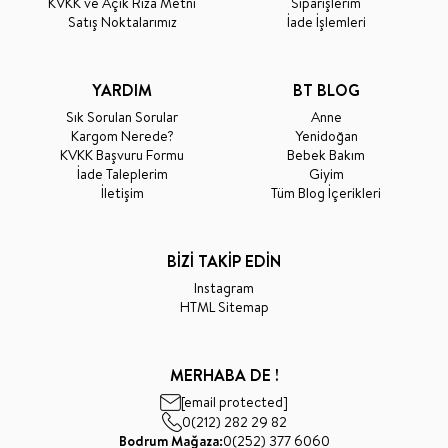
KVKK ve Açık Rıza Metni
Siparişlerim
Satış Noktalarımız
İade İşlemleri
YARDIM
BT BLOG
Sık Sorulan Sorular
Anne
Kargom Nerede?
Yenidoğan
KVKK Başvuru Formu
Bebek Bakım
İade Taleplerim
Giyim
İletişim
Tüm Blog İçerikleri
BİZİ TAKİP EDİN
Instagram
HTML Sitemap
MERHABA DE !
[email protected]
0(212) 282 29 82
Bodrum Mağaza:
0(252) 377 6060