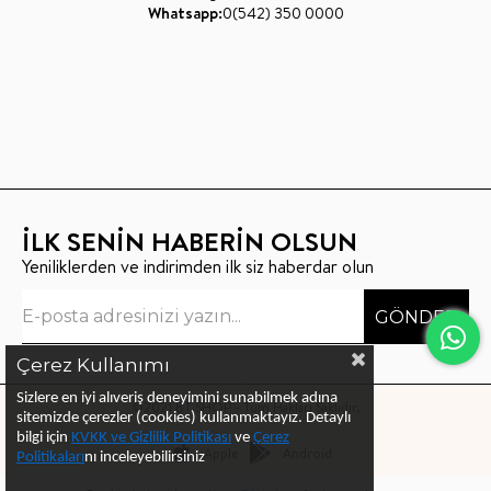
Whatsapp:
0(542) 350 0000
İLK SENİN HABERİN OLSUN
Yeniliklerden ve indirimden ilk siz haberdar olun
GÖNDER
Çerez Kullanımı
Sizlere en iyi alıveriş deneyimini sunabilmek adına
©2021 BT SHOP - Tüm Hakları Saklıdır.
sitemizde çerezler (cookies) kullanmaktayız.
Detaylı
bilgi için
KVKK ve Gizlilik Politikası
ve
Çerez
Apple
Android
Politika
ları
nı
inceleyebilirsiniz