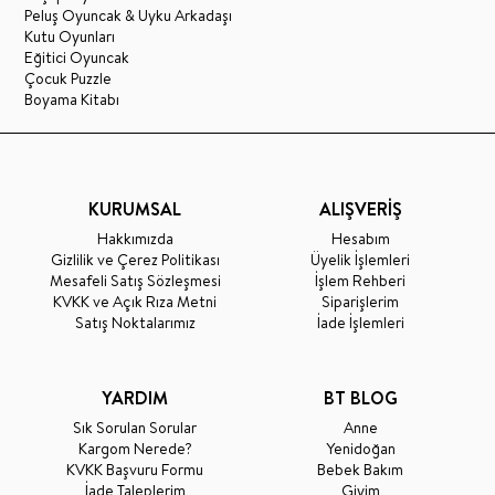
Peluş Oyuncak & Uyku Arkadaşı
Kutu Oyunları
Eğitici Oyuncak
Çocuk Puzzle
Boyama Kitabı
KURUMSAL
ALIŞVERİŞ
Hakkımızda
Hesabım
Gizlilik ve Çerez Politikası
Üyelik İşlemleri
Mesafeli Satış Sözleşmesi
İşlem Rehberi
KVKK ve Açık Rıza Metni
Siparişlerim
Satış Noktalarımız
İade İşlemleri
YARDIM
BT BLOG
Sık Sorulan Sorular
Anne
Kargom Nerede?
Yenidoğan
KVKK Başvuru Formu
Bebek Bakım
İade Taleplerim
Giyim