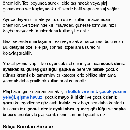
önemlidir. Tatil boyunca sürekli elde taşınacak veya plaj 
çantasında yer kaplayacak ürünlerde hafif yapı avantaj sağlar.
Ayrıca dayanıklı materyal uzun süreli kullanım açısından 
önemlidir. Sert zeminde kırılmayacak, güneşte formunu hızlı 
kaybetmeyecek ürünler daha kullanışlı olabilir.
Bazı setlerde mini taşıma filesi veya saklama çantası bulunabilir. 
Bu detaylar özellikle plaj sonrası toparlama sürecini 
kolaylaştırabilir.
Yaz alışverişi yapılırken oyuncak setlerinin yanında 
çocuk deniz 
ayakkabısı
, 
güneş gözlüğü
, 
şapka & bere
 ve 
bebek çocuk 
güneş kremi
 gibi tamamlayıcı kategorilerle birlikte planlama 
yapmak daha pratik bir kullanım oluşturabilir.
Plaj hazırlığınızı tamamlamak için 
kolluk ve simit
, 
çocuk yüzme 
yeleği
, 
şişme havuz
, 
çocuk mayo & bikini
 ve 
çocuk deniz 
şortu
 kategorilerine göz atabilirsiniz. Yaz boyunca daha konforlu 
kullanım için 
çocuk deniz ayakkabısı
, 
güneş gözlüğü
 ve 
şapka 
& bere
 ürünleriyle plaj kombinlerini tamamlayabilirsiniz.
Sıkça Sorulan Sorular