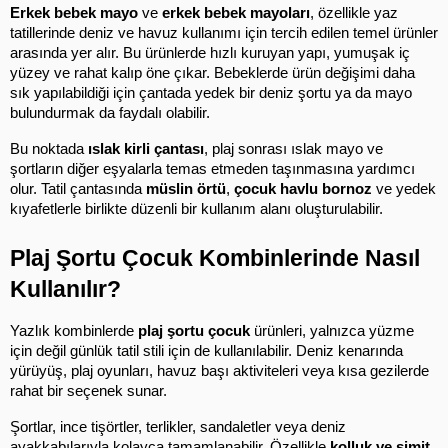
Erkek bebek mayo
 ve 
erkek bebek mayoları
, özellikle yaz 
tatillerinde deniz ve havuz kullanımı için tercih edilen temel ürünler 
arasında yer alır. Bu ürünlerde hızlı kuruyan yapı, yumuşak iç 
yüzey ve rahat kalıp öne çıkar. Bebeklerde ürün değişimi daha 
sık yapılabildiği için çantada yedek bir deniz şortu ya da mayo 
bulundurmak da faydalı olabilir.
Bu noktada 
ıslak kirli çantası
, plaj sonrası ıslak mayo ve 
şortların diğer eşyalarla temas etmeden taşınmasına yardımcı 
olur. Tatil çantasında 
müslin örtü
, 
çocuk havlu bornoz
 ve yedek 
kıyafetlerle birlikte düzenli bir kullanım alanı oluşturulabilir.
Plaj Şortu Çocuk Kombinlerinde Nasıl 
Kullanılır?
Yazlık kombinlerde 
plaj şortu çocuk
 ürünleri, yalnızca yüzme 
için değil günlük tatil stili için de kullanılabilir. Deniz kenarında 
yürüyüş, plaj oyunları, havuz başı aktiviteleri veya kısa gezilerde 
rahat bir seçenek sunar.
Şortlar, ince tişörtler, terlikler, sandaletler veya deniz 
ayakkabılarıyla kolayca tamamlanabilir. Özellikle 
kolluk ve simit
, 