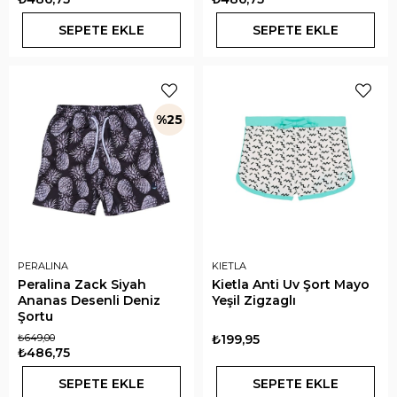
SEPETE EKLE
SEPETE EKLE
%25
PERALINA
KIETLA
Peralina Zack Siyah
Kietla Anti Uv Şort Mayo
Ananas Desenli Deniz
Yeşil Zigzaglı
Şortu
₺649,00
₺199,95
₺486,75
SEPETE EKLE
SEPETE EKLE