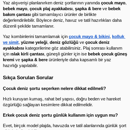
Yaz alışverişi planlanırken deniz şortlarının yanında 
çocuk mayo
, 
bebek mayo
, 
çocuk plaj ayakkabısı
, 
şapka & bere
 ve 
bebek 
bakım çantası
 gibi tamamlayıcı ürünler de birlikte 
değerlendirilebilir. Böylece deniz, havuz ve tatil hazırlıkları daha 
düzenli şekilde tamamlanır.
Yaz kombinlerini tamamlamak için 
çocuk mayo & bikini
, 
kolluk 
ve simit
, 
yüzme yeleği
, 
deniz gözlüğü
 ve 
çocuk deniz 
ayakkabısı
 kategorilerine göz atabilirsiniz. Plaj sonrası kullanım 
için 
ıslak kirli çantası
, güneşli günler için ise 
bebek çocuk güneş 
kremi
 ve 
şapka & bere
 ürünleriyle daha kapsamlı bir yaz 
hazırlığı yapılabilir.
Sıkça Sorulan Sorular
Çocuk deniz şortu seçerken nelere dikkat edilmeli?
Hızlı kuruyan kumaş, rahat bel yapısı, doğru beden ve hareket 
özgürlüğü sağlayan kesimlere dikkat edilmelidir.
Erkek çocuk deniz şortu günlük kullanım için uygun mu?
Evet, birçok model plajda, havuzda ve tatil alanlarında günlük şort 