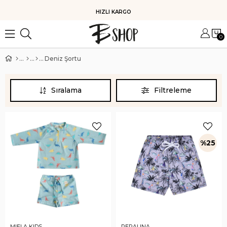
KOLAY İADE
0
Deniz Şortu
Sıralama
Filtreleme
%25
MIELA KIDS
PERALINA