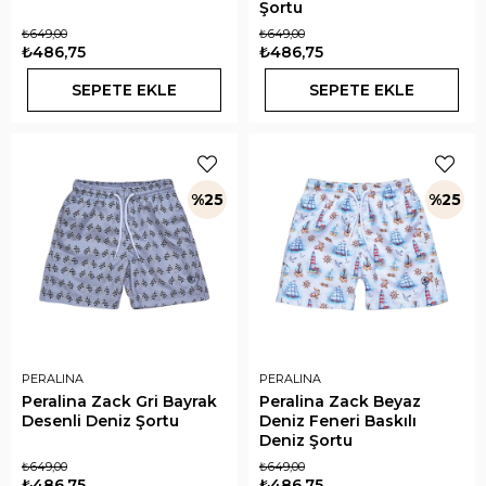
Şortu
₺649,00
₺649,00
₺486,75
₺486,75
SEPETE EKLE
SEPETE EKLE
%25
%25
PERALINA
PERALINA
Peralina Zack Gri Bayrak
Peralina Zack Beyaz
Desenli Deniz Şortu
Deniz Feneri Baskılı
Deniz Şortu
₺649,00
₺649,00
₺486,75
₺486,75