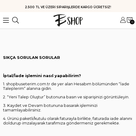
HIZLI KARGO
0
SIKÇA SORULAN SORULAR
İptal/İade işlemini nasıl yapabilirim?
1. shopbuseterim.com.tr de yer alan Hesabım bölümünden “İade
Taleplerim“ alanına gidin.
2. “Yeni Talep Oluştur” butonuna basın ve siparişinizi görüntüleyin.
3. Kaydet ve Devam botununa basarak işleminizi
tamamlayabilirsiniz.
4. Ürünü paketli/kutulu olarak faturayla birlikte, faturada iade alanını
doldurup imzalayarak tarafımıza göndermeniz gerekmekte.