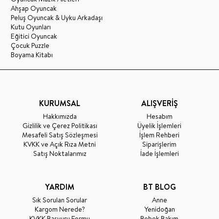
Ahşap Oyuncak
Peluş Oyuncak & Uyku Arkadaşı
Kutu Oyunları
Eğitici Oyuncak
Çocuk Puzzle
Boyama Kitabı
KURUMSAL
ALIŞVERİŞ
Hakkımızda
Hesabım
Gizlilik ve Çerez Politikası
Üyelik İşlemleri
Mesafeli Satış Sözleşmesi
İşlem Rehberi
KVKK ve Açık Rıza Metni
Siparişlerim
Satış Noktalarımız
İade İşlemleri
YARDIM
BT BLOG
Sık Sorulan Sorular
Anne
Kargom Nerede?
Yenidoğan
KVKK Başvuru Formu
Bebek Bakım