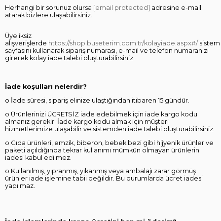
Herhangi bir sorunuz olursa
[email protected]
adresine e-mail
atarak bizlere ulaşabilirsiniz.
Üyeliksiz
alışverişlerde
https://shop.buseterim.com.tr/kolayiade.aspx#/
sistem
sayfasını kullanarak sipariş numarası, e-mail ve telefon numaranızı
girerek kolay iade talebi oluşturabilirsiniz.
İade koşulları nelerdir?
o İade süresi, sipariş elinize ulaştığından itibaren 15 gündür.
o Ürünlerinizi ÜCRETSİZ iade edebilmek için iade kargo kodu
almanız gerekir. İade kargo kodu almak için müşteri
hizmetlerimize ulaşabilir ve sistemden iade talebi oluşturabilirsiniz.
o Gıda ürünleri, emzik, biberon, bebek bezi gibi hijyenik ürünler ve
paketi açıldığında tekrar kullanımı mümkün olmayan ürünlerin
iadesi kabul edilmez.
o Kullanılmış, yıpranmış, yıkanmış veya ambalajı zarar görmüş
ürünler iade işlemine tabii değildir. Bu durumlarda ücret iadesi
yapılmaz.