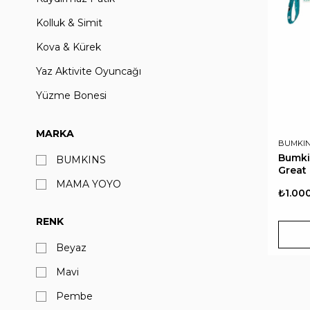
Kolluk & Simit
Kova & Kürek
Yaz Aktivite Oyuncağı
Yüzme Bonesi
Yüzme Yeleği
MARKA
BUMKI
Bumkin
BUMKINS
Great
MAMA YOYO
₺1.00
RENK
Beyaz
Mavi
Pembe