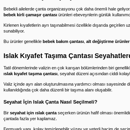
bebek kirli çamaşır çantası
 ürünleri ebeveynlerin günlük kullanımda
Kirlenen kıyafetlerin ayrı taşınabilmesi özellikle dışarıda geçirilen
sunabiliyor.
Bu ürünler genellikle 
bebek bakım çantası
, 
alt değiştirme ürünler
Islak Kıyafet Taşıma Çantası Seyahatlerd
ıslak kıyafet taşıma çantası
, seyahat düzeni açısından ciddi kolayl
Valiz içinde ayrı alan oluşturulmasına yardımcı olması sayesinde diğe
kullanıldığında çok daha düzenli bir taşıma alanı oluşabilir.
Seyahat İçin Islak Çanta Nasıl Seçilmeli?
Bir 
seyahat için ıslak çanta
 seçerken ürünün hafif olması önemlidir.
çantada fazla yer kaplamaz.
Fermuarlı yapı, kolay temizlenebilir yüzey ve yeterli hacim de seçi