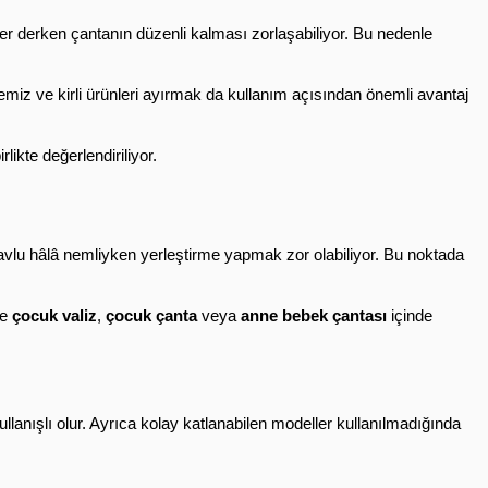
Bebekli ailelerde çanta organizasyonu çok daha önemli hale geliyor. Yedek body, muslin örtü, ağız bezi, alt değiştirme ürünleri ve kıyafetler derken çantanın düzenli kalması zorlaşabiliyor. Bu nedenle 
temiz ve kirli ürünleri ayırmak da kullanım açısından önemli avantaj 
irlikte değerlendiriliyor.
Tatil dönemlerinde valizin en çok karışan bölümlerinden biri genellikle ıslak kıyafetler oluyor. Özellikle dönüş yolunda mayo, bikini veya havlu hâlâ nemliyken yerleştirme yapmak zor olabiliyor. Bu noktada 
e 
çocuk valiz
, 
çocuk çanta
 veya 
anne bebek çantası
 içinde 
lanışlı olur. Ayrıca kolay katlanabilen modeller kullanılmadığında 