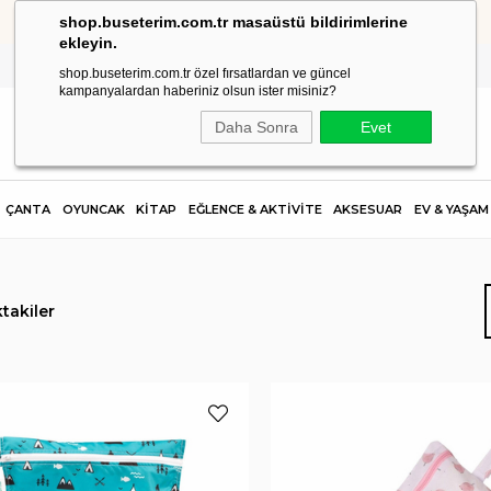
shop.buseterim.com.tr masaüstü bildirimlerine
HIZLI KARGO
ekleyin.
shop.buseterim.com.tr özel fırsatlardan ve güncel
kampanyalardan haberiniz olsun ister misiniz?
Daha Sonra
Evet
ÇANTA
OYUNCAK
KİTAP
EĞLENCE & AKTİVİTE
AKSESUAR
EV & YAŞAM
takiler