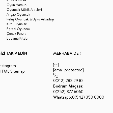
Kova & Kürek
Oyun Hamuru
Oyuncak Müzik Aletleri
Ahşap Oyuncak
Peluş Oyuncak & Uyku Arkadaşı
Kutu Oyunları
Eğitici Oyuncak
Çocuk Puzzle
Boyama Kitabı
BİZİ TAKİP EDİN
MERHABA DE !
Instagram
[email protected]
HTML Sitemap
0(212) 282 29 82
Bodrum Mağaza:
0(252) 377 6060
Whatsapp:
0(542) 350 0000