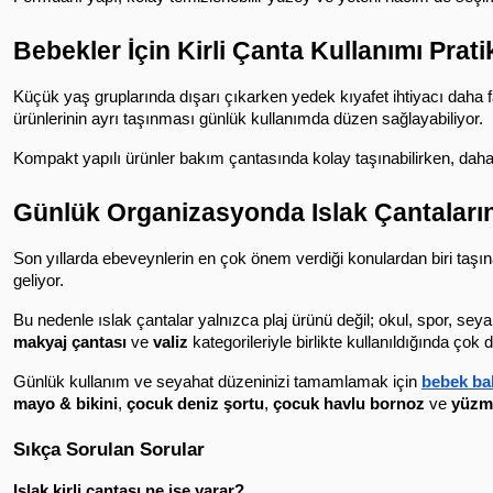
Bebekler İçin Kirli Çanta Kullanımı Prati
Küçük yaş gruplarında dışarı çıkarken yedek kıyafet ihtiyacı daha f
ürünlerinin ayrı taşınması günlük kullanımda düzen sağlayabiliyor.
Kompakt yapılı ürünler bakım çantasında kolay taşınabilirken, daha b
Günlük Organizasyonda Islak Çantaları
Son yıllarda ebeveynlerin en çok önem verdiği konulardan biri taşına
geliyor.
Bu nedenle ıslak çantalar yalnızca plaj ürünü değil; okul, spor, seyah
makyaj çantası
 ve 
valiz
 kategorileriyle birlikte kullanıldığında çok
Günlük kullanım ve seyahat düzeninizi tamamlamak için 
bebek ba
mayo & bikini
, 
çocuk deniz şortu
, 
çocuk havlu bornoz
 ve 
yüzm
Sıkça Sorulan Sorular
Islak kirli çantası ne işe yarar?