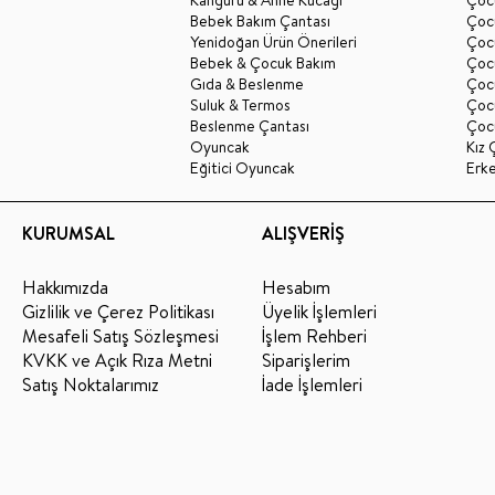
Kanguru & Anne Kucağı
Çocu
Bebek Bakım Çantası
Çocu
Yenidoğan Ürün Önerileri
Çoc
Bebek & Çocuk Bakım
Çoc
Gıda & Beslenme
Çocu
Suluk & Termos
Çoc
Beslenme Çantası
Çoc
Oyuncak
Kız 
Eğitici Oyuncak
Erk
KURUMSAL
ALIŞVERİŞ
Hakkımızda
Hesabım
Gizlilik ve Çerez Politikası
Üyelik İşlemleri
Mesafeli Satış Sözleşmesi
İşlem Rehberi
KVKK ve Açık Rıza Metni
Siparişlerim
Satış Noktalarımız
İade İşlemleri