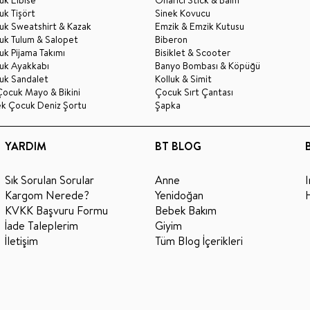
k Elbise
Onarıcı Stick & Balm
k Tişört
Sinek Kovucu
uk Sweatshirt & Kazak
Emzik & Emzik Kutusu
uk Tulum & Salopet
Biberon
k Pijama Takımı
Bisiklet & Scooter
uk Ayakkabı
Banyo Bombası & Köpüğü
uk Sandalet
Kolluk & Simit
Çocuk Mayo & Bikini
Çocuk Sırt Çantası
ek Çocuk Deniz Şortu
Şapka
YARDIM
BT BLOG
Sık Sorulan Sorular
Anne
Kargom Nerede?
Yenidoğan
KVKK Başvuru Formu
Bebek Bakım
İade Taleplerim
Giyim
İletişim
Tüm Blog İçerikleri