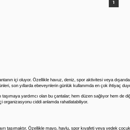
1
ntanın içi oluyor. Özellikle havuz, deniz, spor aktivitesi veya dışarıda
ünleri, son yıllarda ebeveynlerin günlük kullanımda en çok ihtiyaç duy
yrı taşımaya yardımcı olan bu çantalar; hem düzen sağlıyor hem de diğe
içi organizasyonu ciddi anlamda rahatlatabiliyor.
ayrı taşımaktır. Özellikle mayo, havlu, spor kıyafeti veya yedek çocuk 