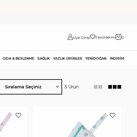
Favorilerim
Üye Girişi
0
GIDA & BESLENME
SAĞLIK
YAZLIK ÜRÜNLER
YENİDOĞAN
İNDİRİM
3 Ürün