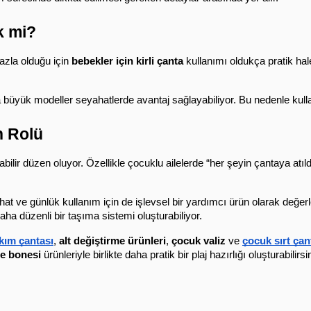
k mi?
azla olduğu için 
bebekler için kirli çanta
 kullanımı oldukça pratik hale
üyük modeller seyahatlerde avantaj sağlayabiliyor. Bu nedenle kullanım
n Rolü
bilir düzen oluyor. Özellikle çocuklu ailelerde “her şeyin çantaya atıl
at ve günlük kullanım için de işlevsel bir yardımcı ürün olarak değerlen
 daha düzenli bir taşıma sistemi oluşturabiliyor.
kım çantası
, 
alt değiştirme ürünleri
, 
çocuk valiz
 ve 
çocuk sırt çan
e bonesi
 ürünleriyle birlikte daha pratik bir plaj hazırlığı oluşturabilirsi