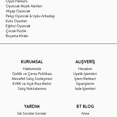
Oyun Hamuru
Oyuncak Müzik Aletleri
Ahşap Oyuncak
Peluş Oyuncak & Uyku Arkadaşı
Kutu Oyunları
Eğitici Oyuncak
Çocuk Puzzle
Boyama Kitabı
KURUMSAL
ALIŞVERİŞ
Hakkımızda
Hesabım
Gizlilik ve Çerez Politikası
Üyelik İşlemleri
Mesafeli Satış Sözleşmesi
İşlem Rehberi
KVKK ve Açık Rıza Metni
Siparişlerim
Satış Noktalarımız
İade İşlemleri
YARDIM
BT BLOG
Sık Sorulan Sorular
Anne