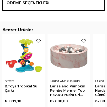
ÖDEME SEÇENEKLERI
Benzer Ürünler
B.TOYS
LARISA AND PUMPKIN
LARISA 
B.Toys Tropikal Su
Larisa and Pumpkin
Larisa
Çarkı
Pembe Mermer Top
Hardal
Havuzu Pudra Gri
Gümüş
Beyaz Top
Top
₺1.899,90
₺2.800,00
₺2.800