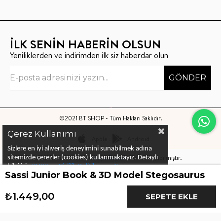
İLK SENİN HABERİN OLSUN
Yeniliklerden ve indirimden ilk siz haberdar olun
GÖNDER
©2021 BT SHOP - Tüm Hakları Saklıdır.
Çerez Kullanımı
Apple
Android
Sizlere en iyi alıveriş deneyimini sunabilmek adına
Bu sitenin kurulumu
Keyo Digital
tarafından yapılmıştır.
sitemizde çerezler (cookies) kullanmaktayız.
Detaylı
bilgi için
KVKK ve Gizlilik Politikası
ve
Çerez
Sassi Junior Book & 3D Model Stegosaurus
Politika
ları
nı
inceleyebilirsiniz
₺1.449,00