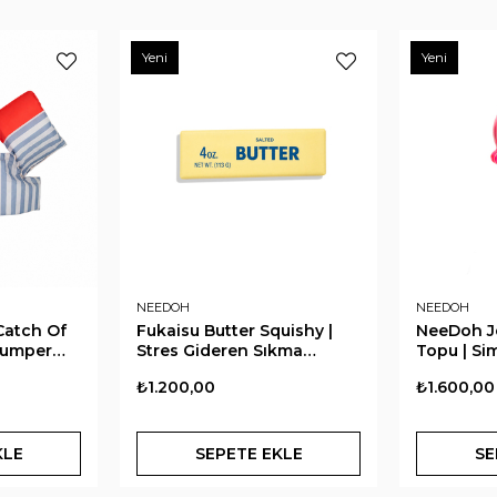
Yeni
Yeni
NEEDOH
SWIM ESSEN
uishy |
NeeDoh Jelly Squish Stres
Swim Esse
kma
Topu | Simli Denizanası
Flower M
Squishy Oyuncak Pembe
Jumper K
₺1.600,00
₺2.100,00
Yeleği 2-6
KLE
SEPETE EKLE
SE