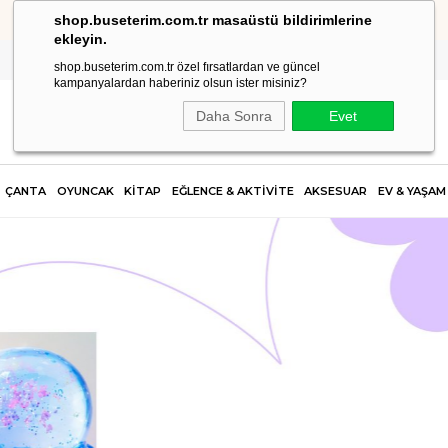
shop.buseterim.com.tr masaüstü bildirimlerine
KOLAY İADE
ekleyin.
shop.buseterim.com.tr özel fırsatlardan ve güncel
kampanyalardan haberiniz olsun ister misiniz?
Daha Sonra
Evet
ÇANTA
OYUNCAK
KİTAP
EĞLENCE & AKTİVİTE
AKSESUAR
EV & YAŞAM