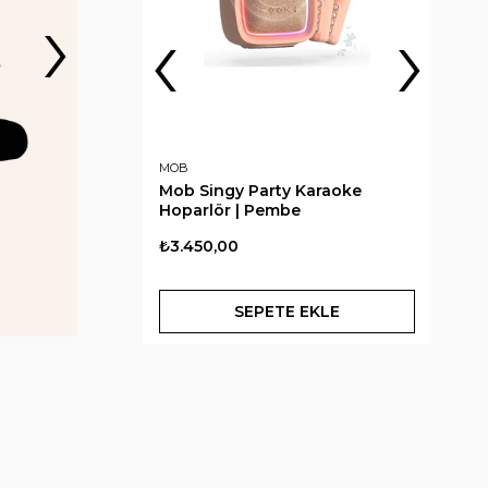
›
‹
›
MOB
MOB
 Karaoke
Mob Singy Party Karaoke
Mob
Hoparlör | Pembe
Hop
₺3.450,00
₺3.
 EKLE
SEPETE EKLE