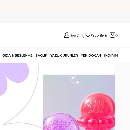
Favorilerim
Üye Girişi
0
GIDA & BESLENME
SAĞLIK
YAZLIK ÜRÜNLER
YENİDOĞAN
İNDİRİM