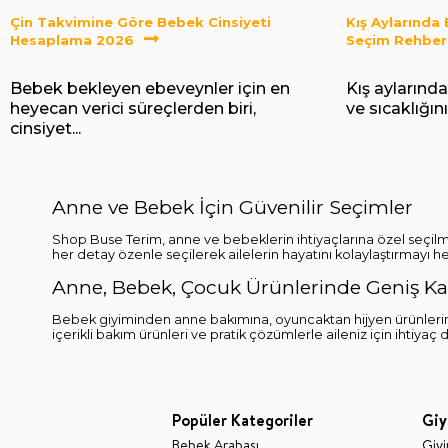
Çin Takvimine Göre Bebek Cinsiyeti
Kış Aylarında
Hesaplama 2026
Seçim Rehber
Bebek bekleyen ebeveynler için en
Kış aylarında
heyecan verici süreçlerden biri,
ve sıcaklığı
cinsiyet...
Anne ve Bebek İçin Güvenilir Seçimler
Shop Buse Terim, anne ve bebeklerin ihtiyaçlarına özel seçilm
her detay özenle seçilerek ailelerin hayatını kolaylaştırmayı he
Anne, Bebek, Çocuk Ürünlerinde Geniş Kap
Bebek giyiminden anne bakımına, oyuncaktan hijyen ürünlerin
içerikli bakım ürünleri ve pratik çözümlerle aileniz için ihtiyaç
Popüler Kategoriler
Giy
Bebek Arabası
Giy