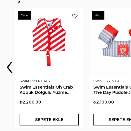
Yeni
Yeni
‹
SWIM ESSENTIALS
NEEDOH
Swim Essentials Catch Of
Fukaisu Butter Sq
The Day Puddle Jumper
Stres Gideren Sı
Kolluklu Yüzme Yeleği 2-6
Oyuncağı
₺2.100,00
₺1.200,00
Yaş
SEPETE EKLE
SEPETE E