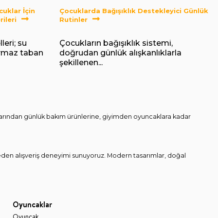
uklar İçin
Çocuklarda Bağışıklık Destekleyici Günlük
ileri
Rutinler
eri; su
Çocukların bağışıklık sistemi,
aymaz taban
doğrudan günlük alışkanlıklarla
şekillenen...
onlarından günlük bakım ürünlerine, giyimden oyuncaklara kadar
den alışveriş deneyimi sunuyoruz. Modern tasarımlar, doğal
Oyuncaklar
Oyuncak