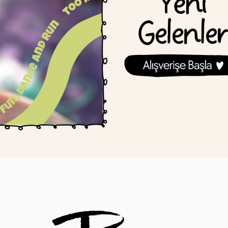
JORIENS LITTLE
MOB
Joriens Little Şeftali Püresi
Mob Singy Party
Triko Kundak Battaniye 80x80
Hoparlör | Mavi
cm
₺1.299,00
₺3.450,00
SEPETE EKLE
SEPETE