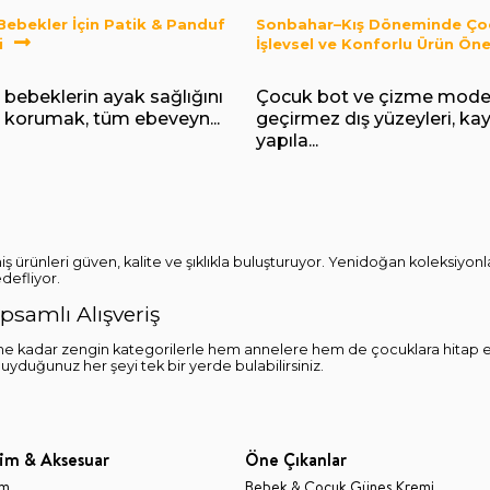
 Bebekler İçin Patik & Panduf
Sonbahar–Kış Döneminde Çoc
i
İşlevsel ve Konforlu Ürün Öner
 bebeklerin ayak sağlığını
Çocuk bot ve çizme modell
nı korumak, tüm ebeveyn...
geçirmez dış yüzeyleri, k
yapıla...
iş ürünleri güven, kalite ve şıklıkla buluşturuyor. Yenidoğan koleksiy
defliyor.
samlı Alışveriş
e kadar zengin kategorilerle hem annelere hem de çocuklara hitap e
 duyduğunuz her şeyi tek bir yerde bulabilirsiniz.
im & Aksesuar
Öne Çıkanlar
im
Bebek & Çocuk Güneş Kremi